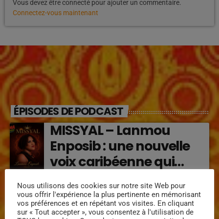
Vous devez être connecté pour ajouter un commentaire.
Connectez-vous maintenant
ÉPISODES DE PODCAST
MISSYAL – Lanmou
Enposib : une nouvelle
voix caribéenne qui
transforme les émotions
Régine Narou : Respekte
Nous utilisons des cookies sur notre site Web pour
en musique (2026)
vous offrir l'expérience la plus pertinente en mémorisant
Mwen, la voix du respect
vos préférences et en répétant vos visites. En cliquant
sur « Tout accepter », vous consentez à l'utilisation de
‘2026)