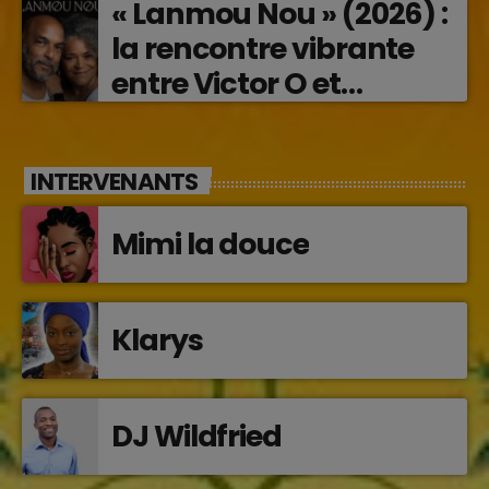
« Lanmou Nou » (2026) :
la rencontre vibrante
entre Victor O et
Jocelyne Béroard
INTERVENANTS
Mimi la douce
Klarys
DJ Wildfried