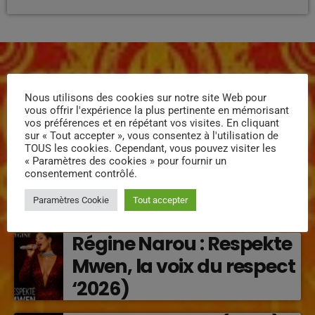
Nous utilisons des cookies sur notre site Web pour
vous offrir l'expérience la plus pertinente en mémorisant
vos préférences et en répétant vos visites. En cliquant
ÉPISODES DE PODCAST
sur « Tout accepter », vous consentez à l'utilisation de
TOUS les cookies. Cependant, vous pouvez visiter les
MISSYAL – Lanmou
« Paramètres des cookies » pour fournir un
consentement contrôlé.
Enposib : une nouvelle
Paramètres Cookie
Tout accepter
voix caribéenne qui
transforme les émotions
Régine Narou : Respekte
en musique (2026)
Mwen, la voix du respect
‘2026)