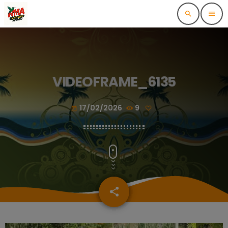
search
menu
VIDEOFRAME_6135
17/02/2026
9
today
share
email