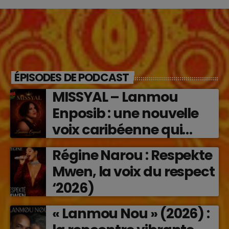
ÉPISODES DE PODCAST
MISSYAL – Lanmou
Enposib : une nouvelle
voix caribéenne qui
transforme les émotions
Régine Narou : Respekte
en musique (2026)
Mwen, la voix du respect
‘2026)
« Lanmou Nou » (2026) :