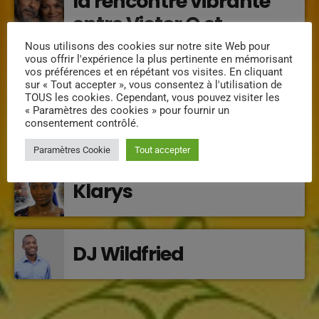
la rencontre vibrante
entre Victor O et
Jocelyne Béroard
Nous utilisons des cookies sur notre site Web pour
vous offrir l'expérience la plus pertinente en mémorisant
vos préférences et en répétant vos visites. En cliquant
INTERVENANTS
sur « Tout accepter », vous consentez à l'utilisation de
TOUS les cookies. Cependant, vous pouvez visiter les
« Paramètres des cookies » pour fournir un
Mimi la douce
consentement contrôlé.
Paramètres Cookie
Tout accepter
Klarys
DJ Wildfried