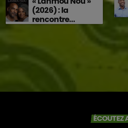
« Lanmou Nou »
(2026) : la
rencontre
vibrante entre
Victor O et
Jocelyne Béroard
ÉCOUTEZ A