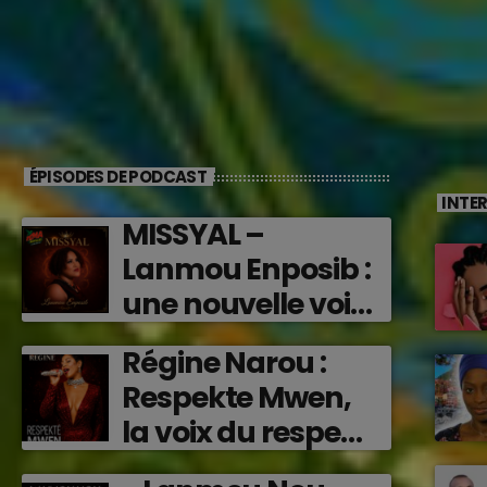
ÉPISODES DE PODCAST
INTE
MISSYAL –
Lanmou Enposib :
une nouvelle voix
caribéenne qui
Régine Narou :
transforme les
Respekte Mwen,
émotions en
la voix du respect
musique (2026)
‘2026)