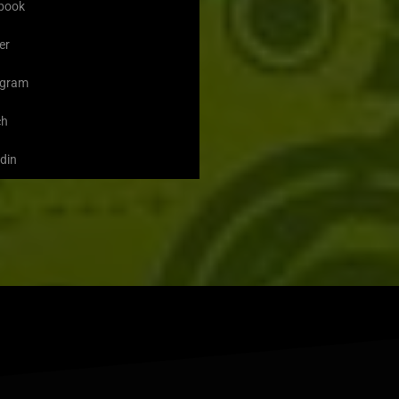
book
er
agram
ch
din