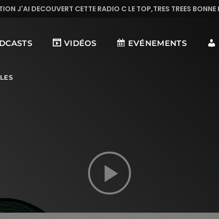
ADIO C LE TOP,TRES TREES BONNE MUSIQUE EN CONTINUE
DCASTS
VIDÉOS
EVÉNEMENTS
ÎLES
play_arrow