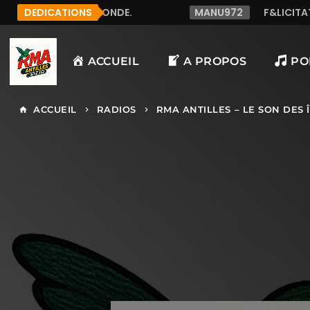
DEDICATIONS
MANU972
F&LICITATION J'AI DECOUVERT CETTE R
ACCUEIL
A PROPOS
PO
ACCUEIL
RADIOS
RMA ANTILLES – LE SON DES 
home
keyboard_arrow_right
keyboard_arrow_right