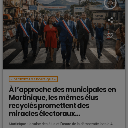
insert_link
« DÉCRYPTAGE POLITIQUE »
À l’approche des municipales en
Martinique, les mêmes élus
recyclés promettent des
miracles électoraux…
Martinique : la valse des élus et l’usure de la démocratie locale À