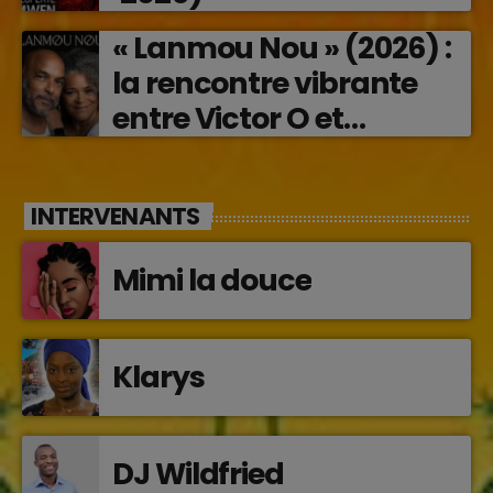
« Lanmou Nou » (2026) :
la rencontre vibrante
entre Victor O et
Jocelyne Béroard
INTERVENANTS
Mimi la douce
Klarys
DJ Wildfried