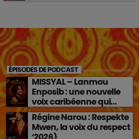
ÉPISODES DE PODCAST
MISSYAL – Lanmou
Enposib : une nouvelle
voix caribéenne qui
transforme les émotions
Régine Narou : Respekte
en musique (2026)
Mwen, la voix du respect
‘2026)