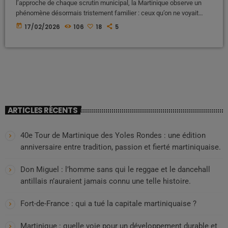
l’approche de chaque scrutin municipal, la Martinique observe un
phénomène désormais tristement familier : ceux qu’on ne voyait
plus depuis des années surgissent comme des messies,
today
17/02/2026
106
18
5
promettant routes refaites, écoles rénovées, services réorganisés et
lendemains radieux. Les mêmes visages, les mêmes promesses,
les mêmes mensonges. Et derrière le théâtre de l’apparence, la
réalité demeure inchangée : communes […]
ARTICLES RÉCENTS
40e Tour de Martinique des Yoles Rondes : une édition
anniversaire entre tradition, passion et fierté martiniquaise.
Don Miguel : l’homme sans qui le reggae et le dancehall
antillais n’auraient jamais connu une telle histoire.
Fort-de-France : qui a tué la capitale martiniquaise ?
Martinique : quelle voie pour un développement durable et