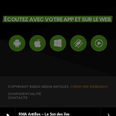
ÉCOUTEZ AVEC VOTRE APP ET SUR LE WEB
COPYRIGHT RADIO MEDIA ANTILLES.
CREER UNE WEBRADIO
CONFIDENTIALITÉ
CONTACTS
RMA Antilles – Le Son des îles
play_arrow
keyboard_arrow_right