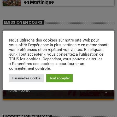
en Martinique
EMISSION EN COURS
Nous utilisons des cookies sur notre site Web pour
vous offrir l'expérience la plus pertinente en mémorisant
vos préférences et en répétant vos visites. En cliquant
sur « Tout accepter », vous consentez à l'utilisation de
TOUS les cookies. Cependant, vous pouvez visiter les
« Paramètres des cookies » pour fournir un
consentement contrôlé.
ZOUK NOSTALGIE
Paramètres Cookie
Tout accepter
Nostalgie retro
more_vert
19:00 - 22:00
Nostalgie retro
close
Dj Wildfried
PROCHAINES ÉMISSIONS