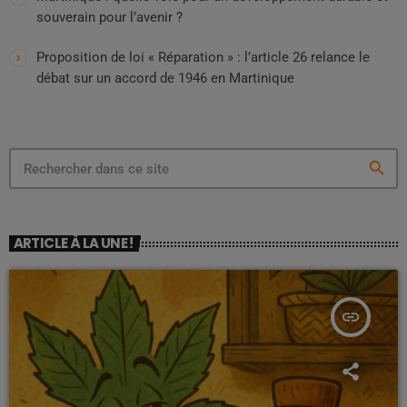
souverain pour l’avenir ?
Proposition de loi « Réparation » : l’article 26 relance le
débat sur un accord de 1946 en Martinique
search
ARTICLE À LA UNE !
insert_link