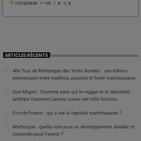
subventions ? Pression sociale ? Dépendance structurelle ? Pendant
today
17/02/2026
115
8
6
plusieurs semaines, nous avons interrogé des créateurs,
producteurs et acteurs du secteur culturel. Tous décrivent un même
climat : celui d’un silence stratégique. Un écosystème sous
perfusion publique La majorité des projets artistiques en Martinique
repose, directement ou […]
ARTICLES RÉCENTS
40e Tour de Martinique des Yoles Rondes : une édition
anniversaire entre tradition, passion et fierté martiniquaise.
Don Miguel : l’homme sans qui le reggae et le dancehall
antillais n’auraient jamais connu une telle histoire.
Fort-de-France : qui a tué la capitale martiniquaise ?
Martinique : quelle voie pour un développement durable et
souverain pour l’avenir ?