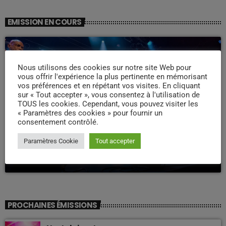
EMISSION EN COURS
Nous utilisons des cookies sur notre site Web pour
vous offrir l'expérience la plus pertinente en mémorisant
vos préférences et en répétant vos visites. En cliquant
sur « Tout accepter », vous consentez à l'utilisation de
TOUS les cookies. Cependant, vous pouvez visiter les
« Paramètres des cookies » pour fournir un
consentement contrôlé.
WEEK -END COMPAS
Week end Compas Familly
Paramètres Cookie
Tout accepter
09:00 - 19:00
PROCHAINES ÉMISSIONS