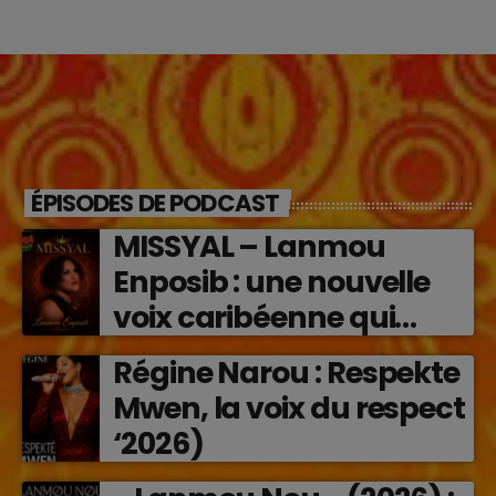
ÉPISODES DE PODCAST
MISSYAL – Lanmou
Enposib : une nouvelle
voix caribéenne qui
transforme les émotions
Régine Narou : Respekte
en musique (2026)
Mwen, la voix du respect
‘2026)