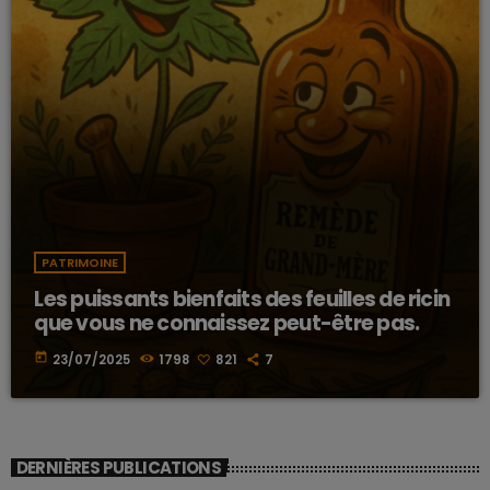
PATRIMOINE
Les puissants bienfaits des feuilles de ricin
que vous ne connaissez peut-être pas.
today
23/07/2025
1798
821
7
DERNIÈRES PUBLICATIONS