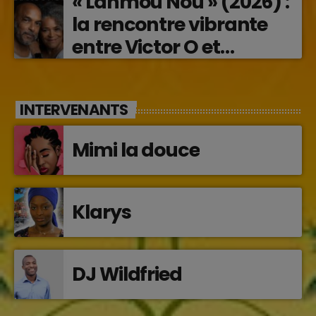
« Lanmou Nou » (2026) :
la rencontre vibrante
entre Victor O et
Jocelyne Béroard
INTERVENANTS
Mimi la douce
Klarys
DJ Wildfried