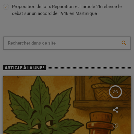
Proposition de loi « Réparation » : l’article 26 relance le
débat sur un accord de 1946 en Martinique
search
ARTICLE À LA UNE !
insert_link