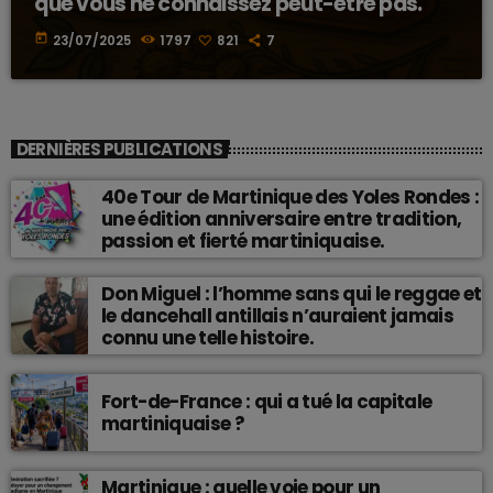
que vous ne connaissez peut-être pas.
today
23/07/2025
1797
821
7
DERNIÈRES PUBLICATIONS
40e Tour de Martinique des Yoles Rondes :
une édition anniversaire entre tradition,
passion et fierté martiniquaise.
Don Miguel : l’homme sans qui le reggae et
le dancehall antillais n’auraient jamais
connu une telle histoire.
Fort-de-France : qui a tué la capitale
martiniquaise ?
Martinique : quelle voie pour un