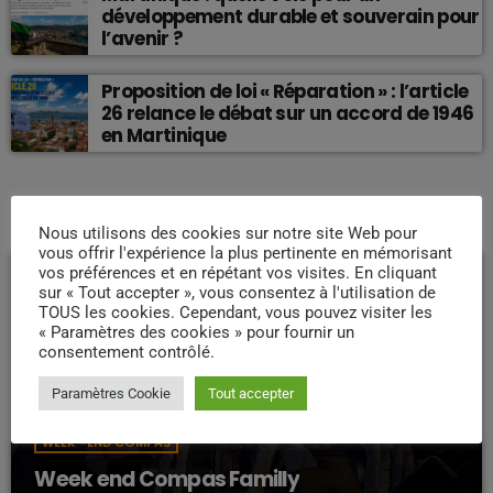
développement durable et souverain pour
l’avenir ?
Proposition de loi « Réparation » : l’article
26 relance le débat sur un accord de 1946
en Martinique
EMISSION EN COURS
Nous utilisons des cookies sur notre site Web pour
vous offrir l'expérience la plus pertinente en mémorisant
vos préférences et en répétant vos visites. En cliquant
sur « Tout accepter », vous consentez à l'utilisation de
TOUS les cookies. Cependant, vous pouvez visiter les
« Paramètres des cookies » pour fournir un
consentement contrôlé.
Paramètres Cookie
Tout accepter
WEEK -END COMPAS
Week end Compas Familly