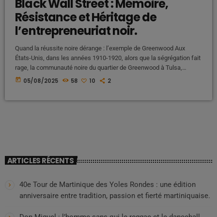
Black Wall Street : Mémoire,
Résistance et Héritage de
l’entrepreneuriat noir.
Quand la réussite noire dérange : l’exemple de Greenwood Aux
États-Unis, dans les années 1910-1920, alors que la ségrégation fait
rage, la communauté noire du quartier de Greenwood à Tulsa,
Oklahoma, construit ce que l’on appellera plus tard le « Black Wall
today
05/08/2025
58
10
2
Street ».À force de solidarité, entrepreneuriat, et résilience, les
habitants fondent un véritable pôle économique indépendant : Des
banques noires : Greenwood Avenue débordait d’institutions
financières afro-américaines. Des […]
ARTICLES RÉCENTS
40e Tour de Martinique des Yoles Rondes : une édition
anniversaire entre tradition, passion et fierté martiniquaise.
Don Miguel : l’homme sans qui le reggae et le dancehall