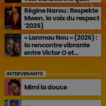
transforme les émotions
Régine Narou : Respekte
en musique (2026)
Mwen, la voix du respect
‘2026)
« Lanmou Nou » (2026) :
la rencontre vibrante
entre Victor O et
Jocelyne Béroard
INTERVENANTS
Mimi la douce