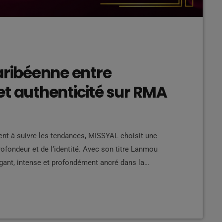
aribéenne entre
et authenticité sur RMA
nt à suivre les tendances, MISSYAL choisit une
profondeur et de l’identité. Avec son titre Lanmou
légant, intense et profondément ancré dans la
sence magnétique Dès les premières images de son
risme naturel, regard affirmé, esthétique […]