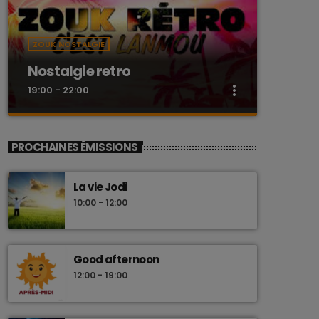
ZOUK NOSTALGIE
Nostalgie retro
more_vert
19:00 - 22:00
close
Nostalgie retro
PROCHAINES ÉMISSIONS
Dj Wildfried
La vie Jodi
Les plus beaux Zouk des années 80
10:00 - 12:00
Good afternoon
12:00 - 19:00