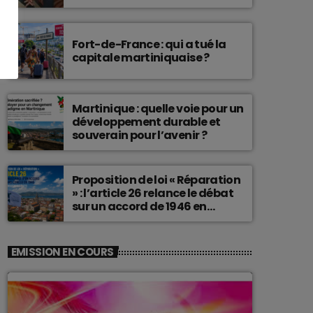
connu une telle histoire.
Fort-de-France : qui a tué la
capitale martiniquaise ?
Martinique : quelle voie pour un
développement durable et
souverain pour l’avenir ?
Proposition de loi « Réparation
» : l’article 26 relance le débat
sur un accord de 1946 en
Martinique
EMISSION EN COURS