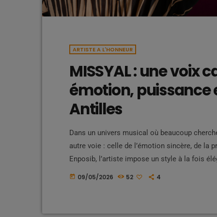
ARTISTE A L'HONNEUR
MISSYAL : une voix c
émotion, puissance 
Antilles
Dans un univers musical où beaucoup cherche
autre voie : celle de l’émotion sincère, de la 
Enposib, l’artiste impose un style à la fois é
sensibilité caribéenne. Une artiste à la pré
09/05/2026
52
4
today
univers visuel, MISSYAL capte l’attention. Cha