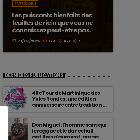
PATRIMOINE
Les puissants bienfaits des
feuilles de ricin que vous ne
connaissez peut-être pas.
23/07/2025
1791
821
7
today
DERNIÈRES PUBLICATIONS
40e Tour de Martinique des
Yoles Rondes : une édition
anniversaire entre tradition,
passion et fierté
martiniquaise.
Don Miguel : l’homme sans qui
le reggae et le dancehall
antillais n’auraient jamais