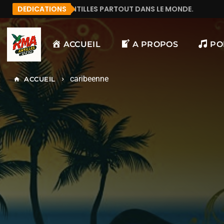
SE QUI ÉCOUTE RMA ANTILLES PARTOUT DANS LE MONDE.
DEDICATIONS
ACCUEIL
A PROPOS
PO
caribeenne
ACCUEIL
home
keyboard_arrow_right