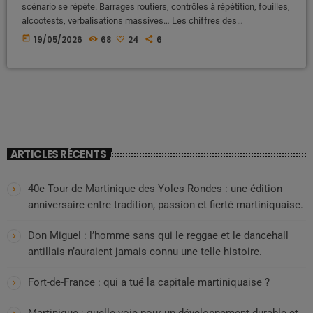
scénario se répète. Barrages routiers, contrôles à répétition, fouilles,
alcootests, verbalisations massives… Les chiffres des
contraventions explosent, les opérations policières sont
today
19/05/2026
68
24
6
médiatisées comme des “succès”, et la population locale, elle,
commence sérieusement à s’interroger,comme ci les automobistes
sont épiés, sous surveillance constante dans ces colonies. Une
question dérangeante revient de plus en plus souvent dans les
discussions populaires :Les contrôles routiers […]
ARTICLES RÉCENTS
40e Tour de Martinique des Yoles Rondes : une édition
anniversaire entre tradition, passion et fierté martiniquaise.
Don Miguel : l’homme sans qui le reggae et le dancehall
antillais n’auraient jamais connu une telle histoire.
Fort-de-France : qui a tué la capitale martiniquaise ?