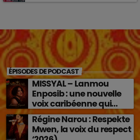
ÉPISODES DE PODCAST
MISSYAL – Lanmou
Enposib : une nouvelle
voix caribéenne qui
transforme les émotions
Régine Narou : Respekte
en musique (2026)
Mwen, la voix du respect
‘2026)