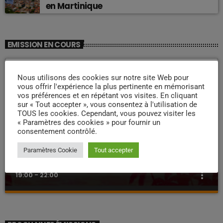
en Martinique
EMISSION EN COURS
Nous utilisons des cookies sur notre site Web pour
vous offrir l'expérience la plus pertinente en mémorisant
vos préférences et en répétant vos visites. En cliquant
sur « Tout accepter », vous consentez à l'utilisation de
TOUS les cookies. Cependant, vous pouvez visiter les
« Paramètres des cookies » pour fournir un
consentement contrôlé.
ZOUK NOSTALGIE
Paramètres Cookie
Tout accepter
Nostalgie retro
more_vert
19:00 - 22:00
Nostalgie retro
close
Dj Wildfried