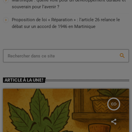
Martinique : quelle voie pour un développement durable et
souverain pour l’avenir ?
Proposition de loi « Réparation » : l’article 26 relance le
débat sur un accord de 1946 en Martinique
search
ARTICLE À LA UNE !
insert_link