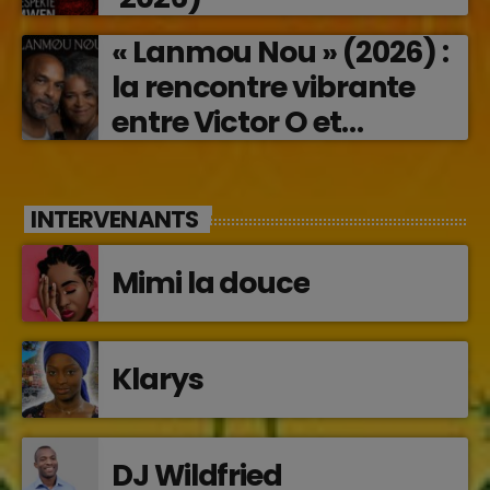
« Lanmou Nou » (2026) :
la rencontre vibrante
entre Victor O et
Jocelyne Béroard
INTERVENANTS
Mimi la douce
Klarys
DJ Wildfried