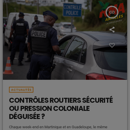
insert_link
ACTUALITÉS
CONTRÔLES ROUTIERS SÉCURITÉ
OU PRESSION COLONIALE
DÉGUISÉE ?
Chaque week-end en Martinique et en Guadeloupe, le même