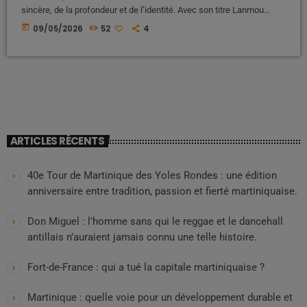
sincère, de la profondeur et de l’identité. Avec son titre Lanmou
Enposib, l’artiste impose un style à la fois élégant, intense et
today
09/05/2026
52
4
profondément ancré dans la sensibilité caribéenne. Une artiste à la
présence magnétique Dès les premières images de son univers
visuel, MISSYAL capte l’attention. Charisme naturel, regard affirmé,
esthétique […]
ARTICLES RÉCENTS
40e Tour de Martinique des Yoles Rondes : une édition
anniversaire entre tradition, passion et fierté martiniquaise.
Don Miguel : l’homme sans qui le reggae et le dancehall
antillais n’auraient jamais connu une telle histoire.
Fort-de-France : qui a tué la capitale martiniquaise ?
Martinique : quelle voie pour un développement durable et