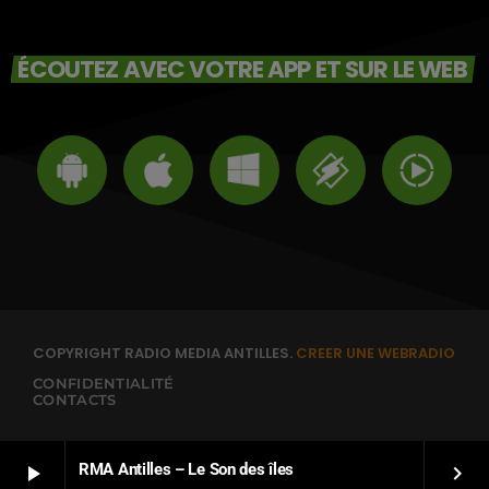
ÉCOUTEZ AVEC VOTRE APP ET SUR LE WEB
COPYRIGHT RADIO MEDIA ANTILLES.
CREER UNE WEBRADIO
CONFIDENTIALITÉ
CONTACTS
RMA Antilles – Le Son des îles
play_arrow
keyboard_arrow_right
FRANÇAIS