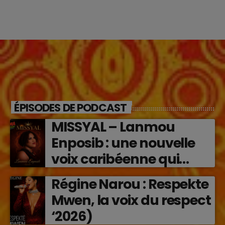
ÉPISODES DE PODCAST
MISSYAL – Lanmou
Enposib : une nouvelle
voix caribéenne qui
transforme les émotions
Régine Narou : Respekte
en musique (2026)
Mwen, la voix du respect
‘2026)