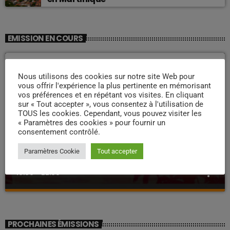
EMISSION EN COURS
Nous utilisons des cookies sur notre site Web pour
vous offrir l'expérience la plus pertinente en mémorisant
vos préférences et en répétant vos visites. En cliquant
sur « Tout accepter », vous consentez à l'utilisation de
TOUS les cookies. Cependant, vous pouvez visiter les
« Paramètres des cookies » pour fournir un
consentement contrôlé.
ZOUK NOSTALGIE
Paramètres Cookie
Tout accepter
Nostalgie retro
more_vert
19:00 - 22:00
Nostalgie retro
close
Dj Wildfried
PROCHAINES ÉMISSIONS