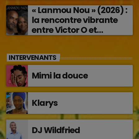
« Lanmou Nou » (2026) :
la rencontre vibrante
entre Victor O et
Jocelyne Béroard
INTERVENANTS
Mimi la douce
Klarys
DJ Wildfried