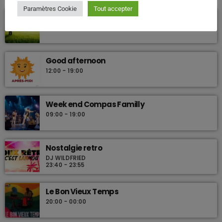
Les plus beaux Zouk des années 80
Paramètres Cookie
Tout accepter
La vie Jodi
10:00 - 12:00
Good afternoon
12:00 - 19:00
Week end Compas Familly
09:00 - 19:00
Nostalgie retro
DJ WILDFRIED
23:40 - 23:55
Le Bon Vieux Temps
20:00 - 00:00