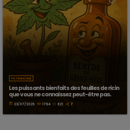
PATRIMOINE
Les puissants bienfaits des feuilles de ricin
que vous ne connaissez peut-être pas.
today
23/07/2025
1794
821
7