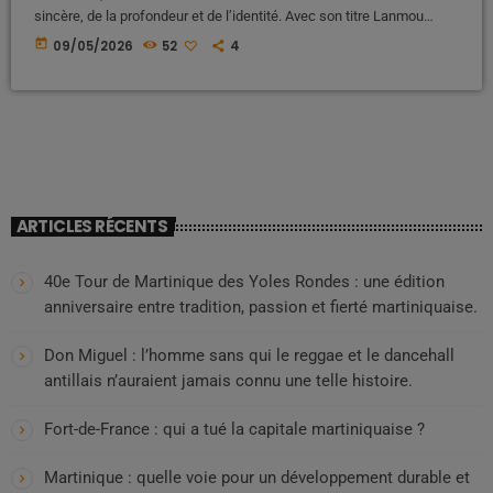
sincère, de la profondeur et de l’identité. Avec son titre Lanmou
Enposib, l’artiste impose un style à la fois élégant, intense et
today
09/05/2026
52
4
profondément ancré dans la sensibilité caribéenne. Une artiste à la
présence magnétique Dès les premières images de son univers
visuel, MISSYAL capte l’attention. Charisme naturel, regard affirmé,
esthétique […]
ARTICLES RÉCENTS
40e Tour de Martinique des Yoles Rondes : une édition
anniversaire entre tradition, passion et fierté martiniquaise.
Don Miguel : l’homme sans qui le reggae et le dancehall
antillais n’auraient jamais connu une telle histoire.
Fort-de-France : qui a tué la capitale martiniquaise ?
Martinique : quelle voie pour un développement durable et