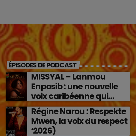
ÉPISODES DE PODCAST
MISSYAL – Lanmou
Enposib : une nouvelle
voix caribéenne qui
transforme les émotions
Régine Narou : Respekte
en musique (2026)
Mwen, la voix du respect
‘2026)