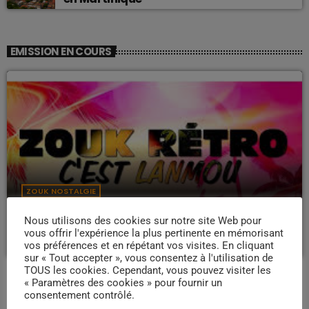
EMISSION EN COURS
ZOUK NOSTALGIE
Nostalgie retro
Nous utilisons des cookies sur notre site Web pour
more_vert
19:00 - 22:00
vous offrir l'expérience la plus pertinente en mémorisant
vos préférences et en répétant vos visites. En cliquant
sur « Tout accepter », vous consentez à l'utilisation de
Nostalgie retro
TOUS les cookies. Cependant, vous pouvez visiter les
close
« Paramètres des cookies » pour fournir un
Dj Wildfried
consentement contrôlé.
PROCHAINES ÉMISSIONS