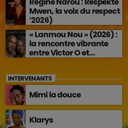
Régine Narou : Respekte
en musique (2026)
Mwen, la voix du respect
‘2026)
« Lanmou Nou » (2026) :
la rencontre vibrante
entre Victor O et
Jocelyne Béroard
INTERVENANTS
Mimi la douce
Klarys