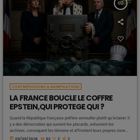
insert_link
CONTREPOUVOIRS & MANIPULATIONS
LA FRANCE BOUCLE LE COFFRE
EPSTEIN,QUI PROTEGE QUI ?
Quand la République française préfère verrouiller plutôt qu’éclairer. Il
y a des démocraties qui ouvrent les placards, exhument les
archives, convoquent les témoins et affrontent leurs propres zones
d’ombre. Et puis il y a la France.La France des couloirs feutrés, des
today
09/05/2026
53
2
2