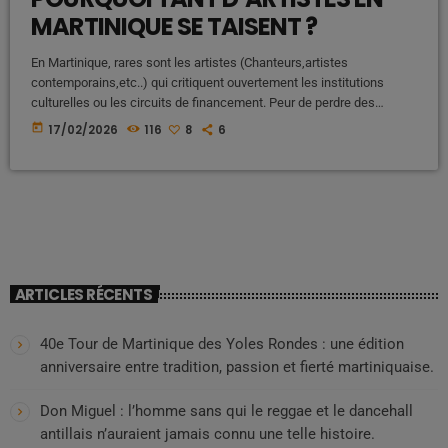
MARTINIQUE SE TAISENT ?
En Martinique, rares sont les artistes (Chanteurs,artistes
contemporains,etc..) qui critiquent ouvertement les institutions
culturelles ou les circuits de financement. Peur de perdre des
subventions ? Pression sociale ? Dépendance structurelle ? Pendant
today
17/02/2026
116
8
6
plusieurs semaines, nous avons interrogé des créateurs,
producteurs et acteurs du secteur culturel. Tous décrivent un même
climat : celui d’un silence stratégique. Un écosystème sous
perfusion publique La majorité des projets artistiques en Martinique
repose, directement ou […]
ARTICLES RÉCENTS
40e Tour de Martinique des Yoles Rondes : une édition
anniversaire entre tradition, passion et fierté martiniquaise.
Don Miguel : l’homme sans qui le reggae et le dancehall
antillais n’auraient jamais connu une telle histoire.