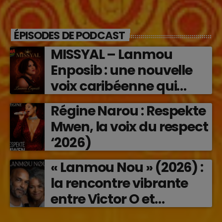
ÉPISODES DE PODCAST
MISSYAL – Lanmou
Enposib : une nouvelle
voix caribéenne qui
transforme les émotions
Régine Narou : Respekte
en musique (2026)
Mwen, la voix du respect
‘2026)
« Lanmou Nou » (2026) :
la rencontre vibrante
entre Victor O et
Jocelyne Béroard