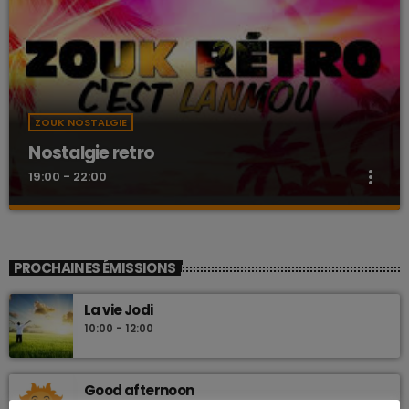
ZOUK NOSTALGIE
Nostalgie retro
more_vert
19:00 - 22:00
Nostalgie retro
close
Dj Wildfried
PROCHAINES ÉMISSIONS
Les plus beaux Zouk des années 80
La vie Jodi
10:00 - 12:00
Good afternoon