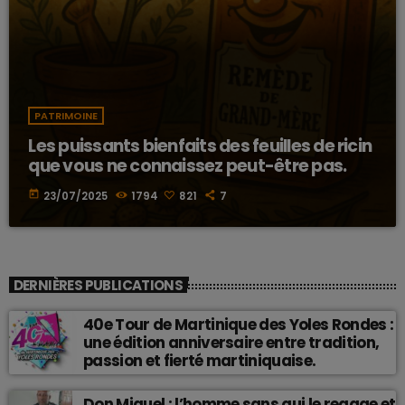
PATRIMOINE
Les puissants bienfaits des feuilles de ricin
que vous ne connaissez peut-être pas.
today
23/07/2025
1794
821
7
DERNIÈRES PUBLICATIONS
40e Tour de Martinique des Yoles Rondes :
une édition anniversaire entre tradition,
passion et fierté martiniquaise.
Don Miguel : l’homme sans qui le reggae et