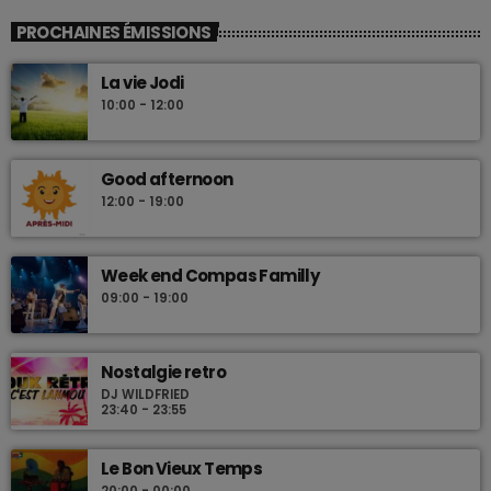
Dj Wildfried
PROCHAINES ÉMISSIONS
Les plus beaux Zouk des années 80
La vie Jodi
10:00 - 12:00
Good afternoon
12:00 - 19:00
Week end Compas Familly
09:00 - 19:00
Nostalgie retro
DJ WILDFRIED
23:40 - 23:55
Le Bon Vieux Temps
20:00 - 00:00