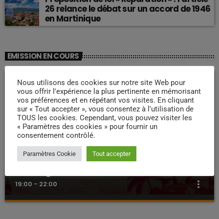
26 relance le débat sur un accord de 1946
en Martinique
EMISSION EN COURS
Nous utilisons des cookies sur notre site Web pour
vous offrir l'expérience la plus pertinente en mémorisant
vos préférences et en répétant vos visites. En cliquant
sur « Tout accepter », vous consentez à l'utilisation de
TOUS les cookies. Cependant, vous pouvez visiter les
« Paramètres des cookies » pour fournir un
consentement contrôlé.
Paramètres Cookie
Tout accepter
ZOUK NOSTALGIE
Nostalgie retro
more_vert
19:00 - 22:00
Nostalgie retro
close