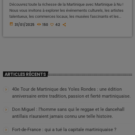
Découvrez toute la richesse de la Martinique avec Martinique à Nu !
Nous vous invitons à explorer les événements culturels, les artistes
talentueux, les commerces locaux, les musées fascinants et les
acteurs dynamiques qui font vibrer l'île aux fleurs. Albéric Louis...
today
31/01/2025
150
42
Jocelyn Régina Jocelyne Bero... Joël Lutbert Johan Jean Al... José
Dalmat José Exélis José Privat José Versol Joseph Gros-D... Joseph
René-C... Julia Haley Julie Bessard Julie Mauduech Julien Consta...
[…]
ARTICLES RÉCENTS
40e Tour de Martinique des Yoles Rondes : une édition
anniversaire entre tradition, passion et fierté martiniquaise.
Don Miguel : l’homme sans qui le reggae et le dancehall
antillais n’auraient jamais connu une telle histoire.
Fort-de-France : qui a tué la capitale martiniquaise ?