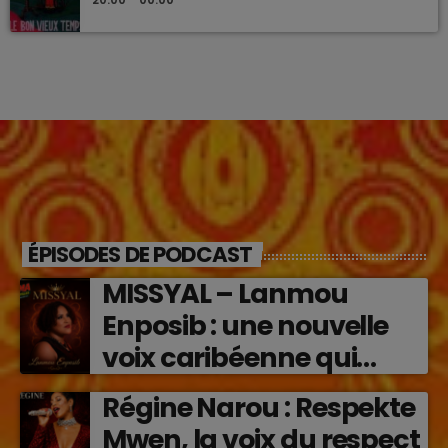
ÉPISODES DE PODCAST
MISSYAL – Lanmou
Enposib : une nouvelle
voix caribéenne qui
transforme les émotions
Régine Narou : Respekte
en musique (2026)
Mwen, la voix du respect