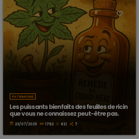
PATRIMOINE
Les puissants bienfaits des feuilles de ricin
que vous ne connaissez peut-être pas.
today
23/07/2025
1792
821
7