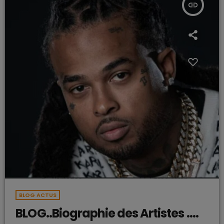
insert_link
BLOG ACTUS
BLOG..Biographie des Artistes ….