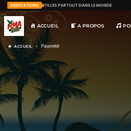
SE QUI ÉCOUTE RMA ANTILLES PARTOUT DANS LE MONDE.
DEDICATIONS
ACCUEIL
A PROPOS
PO
Pauvreté
ACCUEIL
home
keyboard_arrow_right