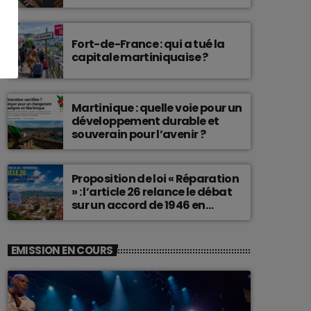
connu une telle histoire.
Fort-de-France : qui a tué la
capitale martiniquaise ?
Martinique : quelle voie pour un
développement durable et
souverain pour l’avenir ?
Proposition de loi « Réparation
» : l’article 26 relance le débat
sur un accord de 1946 en
Martinique
EMISSION EN COURS