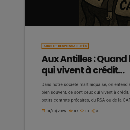
ABUS ET RESPONSABILITÉS
Aux Antilles : Quand 
qui vivent à crédit…
Dans notre société martiniquaise, on entend s
bien souvent, ce sont ceux qui vivent à crédit
petits contrats précaires, du RSA ou de la CA
réalité est crue : nombre d’entre eux surviven
01/10/2025
87
10
3
today
travaillent pour des salaires misérables […]