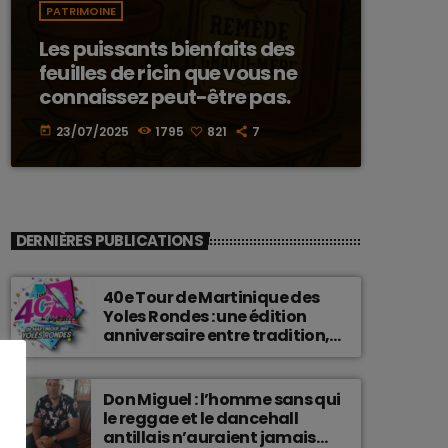
PATRIMOINE
Les puissants bienfaits des
feuilles de ricin que vous ne
connaissez peut-être pas.
23/07/2025
1795
821
7
today
DERNIÈRES PUBLICATIONS
40e Tour de Martinique des
Yoles Rondes : une édition
anniversaire entre tradition,
passion et fierté
martiniquaise.
Don Miguel : l’homme sans qui
le reggae et le dancehall
antillais n’auraient jamais