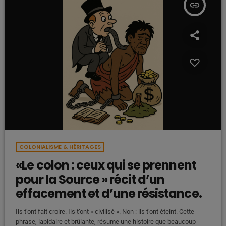
insert_link
COLONIALISME & HÉRITAGES
«Le colon : ceux qui se prennent
pour la Source » récit d’un
effacement et d’une résistance.
Ils t’ont fait croire. Ils t’ont « civilisé ». Non : ils t’ont éteint. Cette
phrase, lapidaire et brûlante, résume une histoire que beaucoup