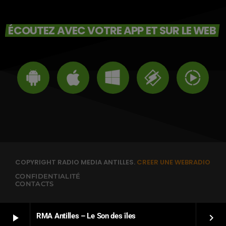
ÉCOUTEZ AVEC VOTRE APP ET SUR LE WEB
COPYRIGHT RADIO MEDIA ANTILLES.
CREER UNE WEBRADIO
CONFIDENTIALITÉ
CONTACTS
RMA Antilles – Le Son des îles
play_arrow
keyboard_arrow_right
FRANÇAIS