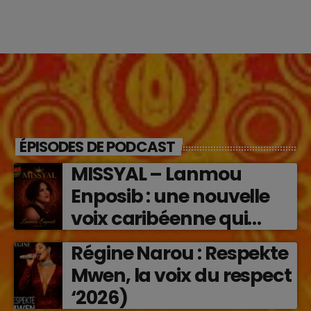
ÉPISODES DE PODCAST
MISSYAL – Lanmou
Enposib : une nouvelle
voix caribéenne qui
transforme les émotions
Régine Narou : Respekte
en musique (2026)
Mwen, la voix du respect
‘2026)