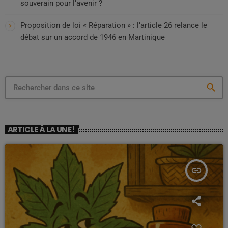
souverain pour l’avenir ?
Proposition de loi « Réparation » : l’article 26 relance le
débat sur un accord de 1946 en Martinique
search
ARTICLE À LA UNE !
insert_link