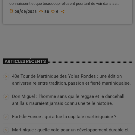
connaissent et que beaucoup refusent pourtant de voir dans sa
pleine violence. Le mot « colon » ne désigne pas ici seulement un
today
09/09/2025
86
6
individu, une couleur de peau, une religion ou une caste. Il désigne
une posture, une mécanique, une entité parasitaire qui prétend être
l' […]
ARTICLES RÉCENTS
40e Tour de Martinique des Yoles Rondes : une édition
anniversaire entre tradition, passion et fierté martiniquaise.
Don Miguel : l’homme sans qui le reggae et le dancehall
antillais n’auraient jamais connu une telle histoire.
Fort-de-France : qui a tué la capitale martiniquaise ?
Martinique : quelle voie pour un développement durable et