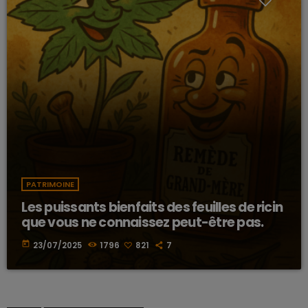
PATRIMOINE
Les puissants bienfaits des feuilles de ricin
que vous ne connaissez peut-être pas.
today
23/07/2025
1796
821
7