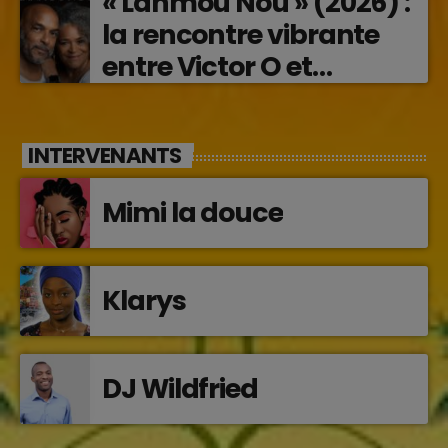
« Lanmou Nou » (2026) :
la rencontre vibrante
entre Victor O et
Jocelyne Béroard
INTERVENANTS
Mimi la douce
Klarys
DJ Wildfried