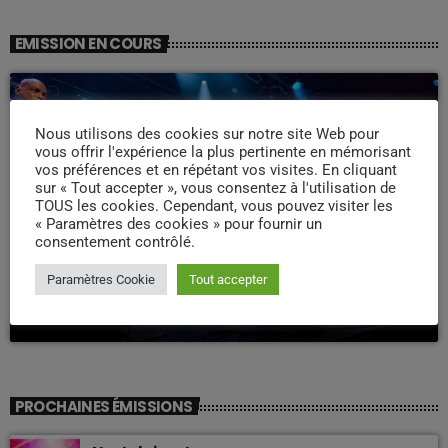
EMISSION EN COURS
Nous utilisons des cookies sur notre site Web pour
vous offrir l'expérience la plus pertinente en mémorisant
vos préférences et en répétant vos visites. En cliquant
sur « Tout accepter », vous consentez à l'utilisation de
TOUS les cookies. Cependant, vous pouvez visiter les
« Paramètres des cookies » pour fournir un
consentement contrôlé.
WEEK -END COMPAS
Week end Compas Familly
Paramètres Cookie
Tout accepter
09:00 - 19:00
PROCHAINES ÉMISSIONS