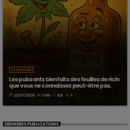
PATRIMOINE
Les puissants bienfaits des feuilles de ricin
que vous ne connaissez peut-être pas.
today
23/07/2025
1798
821
7
DERNIÈRES PUBLICATIONS