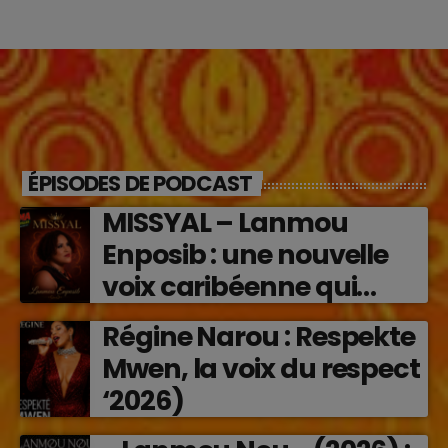
ÉPISODES DE PODCAST
MISSYAL – Lanmou
Enposib : une nouvelle
voix caribéenne qui
transforme les émotions
Régine Narou : Respekte
en musique (2026)
Mwen, la voix du respect
‘2026)