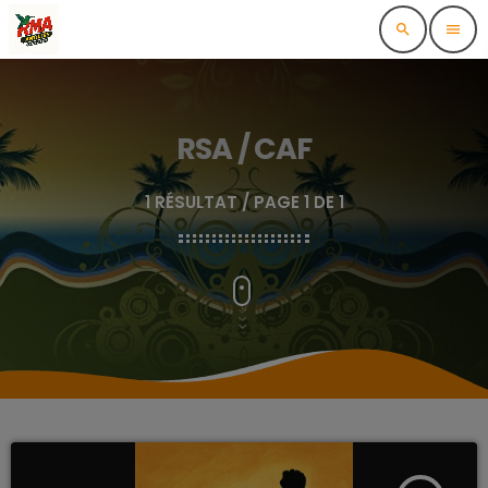
search
menu
RSA / CAF
1 RÉSULTAT / PAGE 1 DE 1