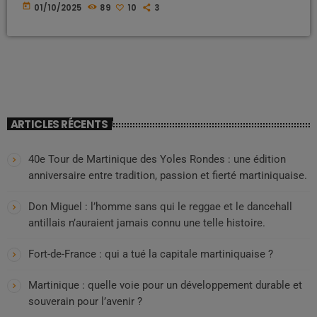
contrats précaires, du RSA ou de la CAF, qui se posent en grands
today
01/10/2025
89
10
3
donneurs de leçons. La réalité est crue : nombre d’entre eux
survivent dans des cités sans un morceau de terre à cultiver,
travaillent pour des salaires misérables […]
ARTICLES RÉCENTS
40e Tour de Martinique des Yoles Rondes : une édition
anniversaire entre tradition, passion et fierté martiniquaise.
Don Miguel : l’homme sans qui le reggae et le dancehall
antillais n’auraient jamais connu une telle histoire.
Fort-de-France : qui a tué la capitale martiniquaise ?
Martinique : quelle voie pour un développement durable et
souverain pour l’avenir ?