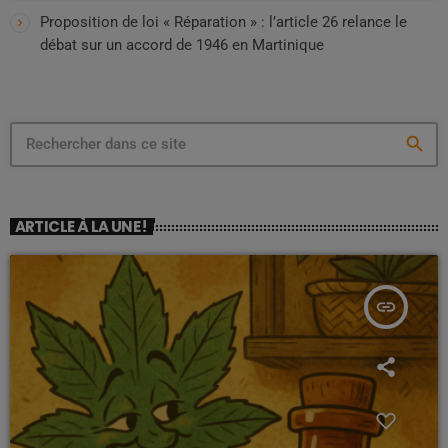
Proposition de loi « Réparation » : l’article 26 relance le
débat sur un accord de 1946 en Martinique
search
ARTICLE À LA UNE !
insert_link