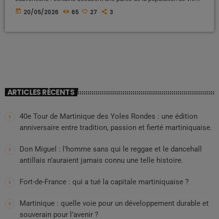
sous perfusion de l’État français. Pourtant, cette vision simpliste
today
20/05/2026
65
27
3
occulte une réalité économique fondamentale que beaucoup
refusent désormais de taire. Car contrairement aux discours répétés
depuis des décennies, ce sont aussi les Martiniquais eux-mêmes
qui financent une grande partie de ces […]
ARTICLES RÉCENTS
40e Tour de Martinique des Yoles Rondes : une édition
anniversaire entre tradition, passion et fierté martiniquaise.
Don Miguel : l’homme sans qui le reggae et le dancehall
antillais n’auraient jamais connu une telle histoire.
Fort-de-France : qui a tué la capitale martiniquaise ?
Martinique : quelle voie pour un développement durable et
souverain pour l’avenir ?