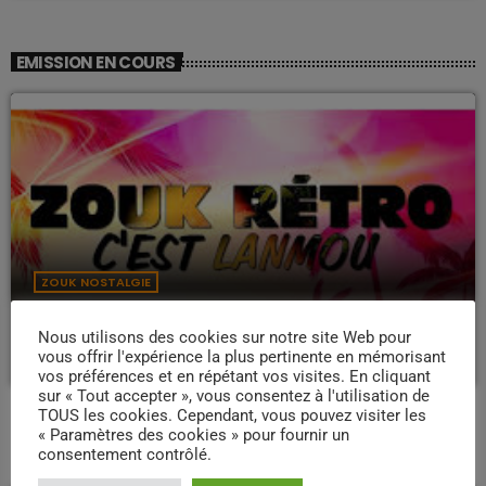
EMISSION EN COURS
ZOUK NOSTALGIE
Nostalgie retro
Nous utilisons des cookies sur notre site Web pour
more_vert
19:00 - 22:00
vous offrir l'expérience la plus pertinente en mémorisant
vos préférences et en répétant vos visites. En cliquant
sur « Tout accepter », vous consentez à l'utilisation de
Nostalgie retro
close
TOUS les cookies. Cependant, vous pouvez visiter les
« Paramètres des cookies » pour fournir un
Dj Wildfried
PROCHAINES ÉMISSIONS
consentement contrôlé.
Les plus beaux Zouk des années 80