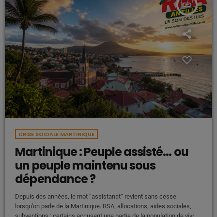
insert_link
CRISE SOCIALE MARTINIQUE
Martinique : Peuple assisté… ou
un peuple maintenu sous
dépendance ?
Depuis des années, le mot “assistanat” revient sans cesse
lorsqu’on parle de la Martinique. RSA, allocations, aides sociales,
subventions : certains accusent une partie de la population de vivre