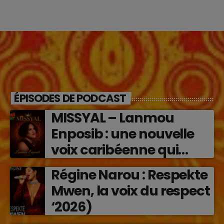
ÉPISODES DE PODCAST
MISSYAL – Lanmou
Enposib : une nouvelle
voix caribéenne qui
transforme les émotions
Régine Narou : Respekte
en musique (2026)
Mwen, la voix du respect
‘2026)