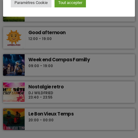
Paramètres Cookie
Tout accepter
La vie Jodi
10:00 - 12:00
Good afternoon
12:00 - 19:00
Week end Compas Familly
09:00 - 19:00
Nostalgie retro
DJ WILDFRIED
23:40 - 23:55
Le Bon Vieux Temps
20:00 - 00:00