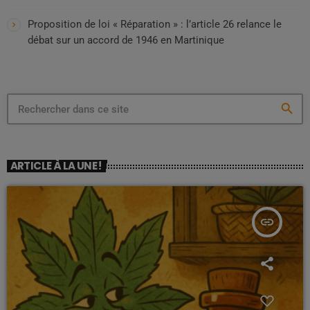
Proposition de loi « Réparation » : l’article 26 relance le
débat sur un accord de 1946 en Martinique
search
ARTICLE À LA UNE !
insert_link