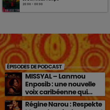
20:00 - 00:00
ÉPISODES DE PODCAST
MISSYAL – Lanmou
Enposib : une nouvelle
voix caribéenne qui
transforme les émotions
Régine Narou : Respekte
en musique (2026)