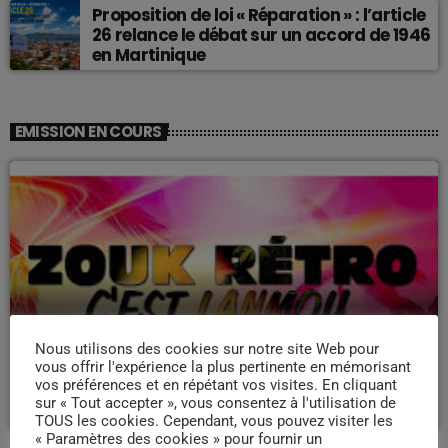
Proposition de loi « Réparation » : l’article
26 relance le débat sur un accord de 1946
en Martinique
EMISSION EN COURS
ZOUK NOSTALGIE
Nous utilisons des cookies sur notre site Web pour
Nostalgie retro
vous offrir l'expérience la plus pertinente en mémorisant
vos préférences et en répétant vos visites. En cliquant
more_vert
19:00 - 22:00
sur « Tout accepter », vous consentez à l'utilisation de
TOUS les cookies. Cependant, vous pouvez visiter les
« Paramètres des cookies » pour fournir un