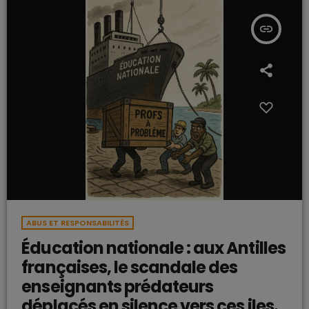
insert_link
ABUS ET RESPONSABILITÉS
Éducation nationale : aux Antilles
françaises, le scandale des
enseignants prédateurs
déplacés en silence vers ces iles.