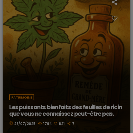
PATRIMOINE
Les puissants bienfaits des feuilles de ricin
que vous ne connaissez peut-être pas.
today
23/07/2025
1794
821
7