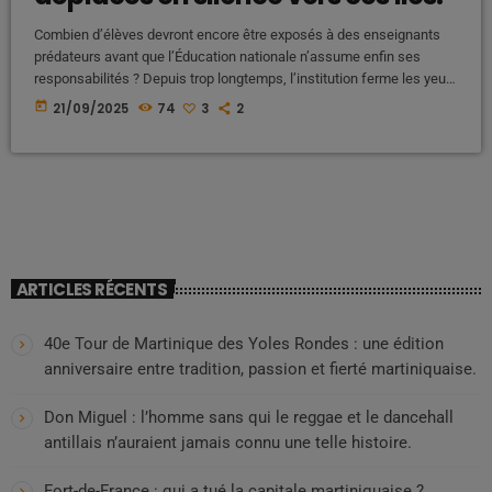
Combien d’élèves devront encore être exposés à des enseignants
prédateurs avant que l’Éducation nationale n’assume enfin ses
responsabilités ? Depuis trop longtemps, l’institution ferme les yeux,
protège ses agents au détriment de nos enfants, et déplace les
today
21/09/2025
74
3
2
problèmes au lieu de les résoudre. Les Antilles, terre d’exil pour
enseignants indésirables ? Des témoignages font état de pratiques
choquantes : des enseignants condamnés, soupçonnés ou signalés
pour pédocriminalité en métropole seraient […]
ARTICLES RÉCENTS
40e Tour de Martinique des Yoles Rondes : une édition
anniversaire entre tradition, passion et fierté martiniquaise.
Don Miguel : l’homme sans qui le reggae et le dancehall
antillais n’auraient jamais connu une telle histoire.
Fort-de-France : qui a tué la capitale martiniquaise ?