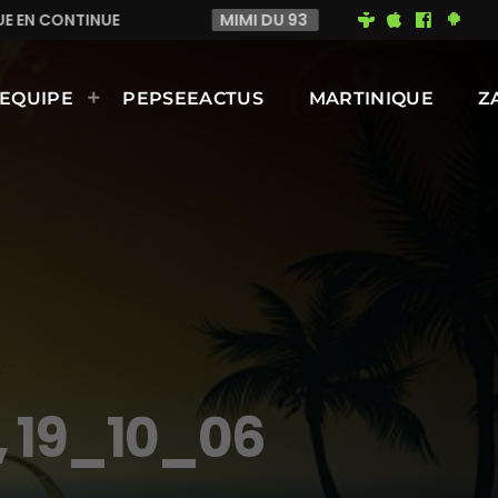
MIMI DU 93
BONNE JOURNÉE ENSOLEILLÉE À TOUS SUR R
EQUIPE
PEPSEEACTUS
MARTINIQUE
Z
, 19_10_06