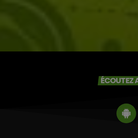
Jocelyne Béroard
ÉCOUTEZ A