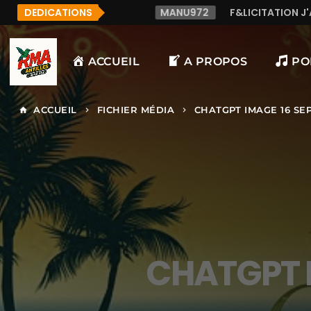
DEDICATIONS
MANU972
F&LICITATION J'AI DECOUVERT CETTE R
ACCUEIL
A PROPOS
PO
ACCUEIL
FICHIER MÉDIA
CHATGPT IMAGE 16 SEPT
home
keyboard_arrow_right
keyboard_arrow_right
CHATGPT I