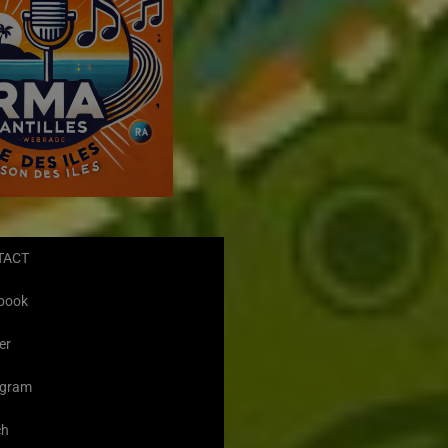
TACT
book
er
agram
ch