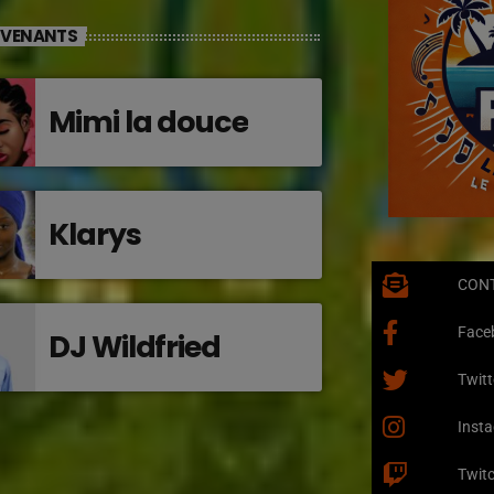
RVENANTS
Mimi la douce
Klarys
CON
Face
DJ Wildfried
Twitt
Inst
Twit