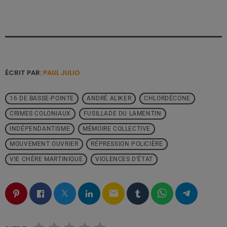
ÉCRIT PAR:
PAUL JULIO
16 DE BASSE-POINTE
ANDRÉ ALIKER
CHLORDÉCONE
CRIMES COLONIAUX
FUSILLADE DU LAMENTIN
INDÉPENDANTISME
MÉMOIRE COLLECTIVE
MOUVEMENT OUVRIER
RÉPRESSION POLICIÈRE
VIE CHÈRE MARTINIQUE
VIOLENCES D’ÉTAT
email