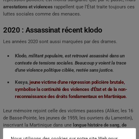
arrestations et violences
rappellent que l’État traite toujours ces
luttes sociales comme des menaces.
2020 : Assassinat récent klodo
Les années 2020 sont aussi marquées par des drames.
Klodo
,
militant populaire, est retrouvé assassiné dans un
contexte de tensions sociales. Beaucoup y voient la trace
d’une violence politique ciblée, restée sans justice.
Kesya
,
jeune victime d’une répression policière brutale,
symbolise la continuité des violences d’État et de la non-
reconnaissance des droits fondamentaux en Martinique.
Leur mémoire rejoint celle des victimes passées (Aliker, les 16
de Basse-Pointe, les jeunes de 1959, les ouvriers du Lamentin),
inscrivant la Martinique dans une
longue histoire de sang, de
résistance et de silence imposé
.
Nous utilisons des cookies sur notre site Web pour