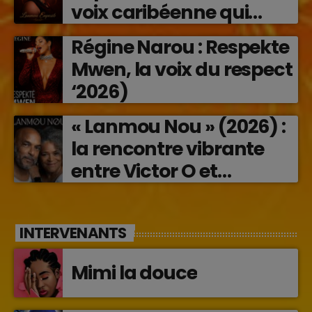
voix caribéenne qui
transforme les émotions
Régine Narou : Respekte
en musique (2026)
Mwen, la voix du respect
‘2026)
« Lanmou Nou » (2026) :
la rencontre vibrante
entre Victor O et
Jocelyne Béroard
INTERVENANTS
Mimi la douce