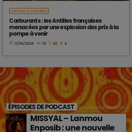
ANTILLES & CARAÏBES
Carburants : les Antilles françaises
menacées par une explosion des prix à la
pompe à venir
today
11/05/2026
75
33
4
ÉPISODES DE PODCAST
MISSYAL – Lanmou
Enposib : une nouvelle