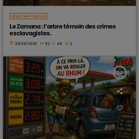
BÉKÉS MARTINIQUE
Le Zamana : l’arbre témoin des crimes
esclavagistes.
today
23/05/2026
92
46
3
insert_link