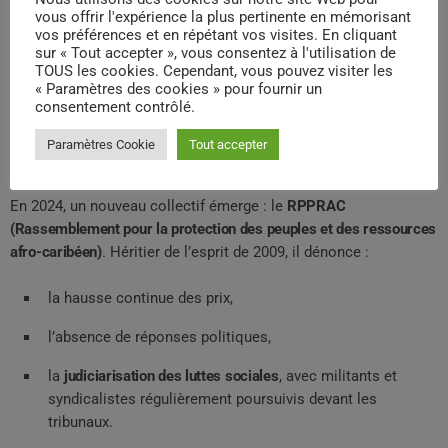
vous offrir l'expérience la plus pertinente en mémorisant
2024 : Le RPPRAC et la judiciarisation
vos préférences et en répétant vos visites. En cliquant
sur « Tout accepter », vous consentez à l'utilisation de
des luttes, la répression comme seule
TOUS les cookies. Cependant, vous pouvez visiter les
réponse de l’état français.
« Paramètres des cookies » pour fournir un
consentement contrôlé.
Ce collectif, dirigé par Rodrigue Petitot,
Paramètres Cookie
Tout accepter
Gwladys Roger .
En 2024, un nouveau collectif émerge : le
RPPRAC
(Rassemblement pour la protection des peuples et des ressources
afro-caribéen)
. Héritier de l’esprit de 2009, il dénonce :
la hausse continue des prix,
l’absence de réponses politiques,
la
judiciarisation des luttes sociales
, avec militants et
syndicalistes régulièrement poursuivis devant les
tribunaux.