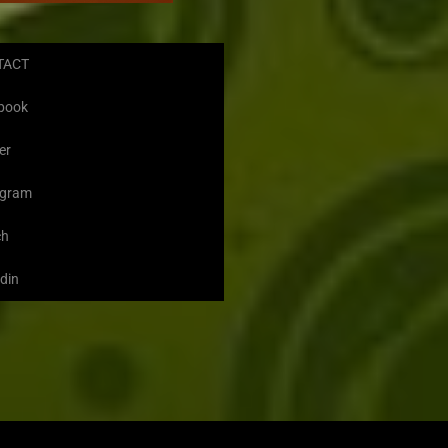
TACT
book
er
agram
ch
din