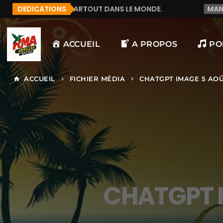
 DANS LE MONDE.
DEDICATIONS
MANU972
F&LICITATION J'AI 
ACCUEIL
A PROPOS
PO
ACCUEIL
FICHIER MÉDIA
CHATGPT IMAGE 5 AOÛT
home
keyboard_arrow_right
keyboard_arrow_right
CHATGPT I