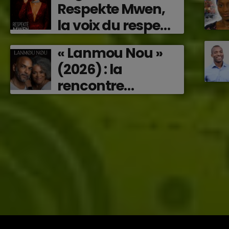
Respekte Mwen,
émotions en
la voix du respect
musique (2026)
‘2026)
« Lanmou Nou »
(2026) : la
rencontre
vibrante entre
Victor O et
Jocelyne Béroard