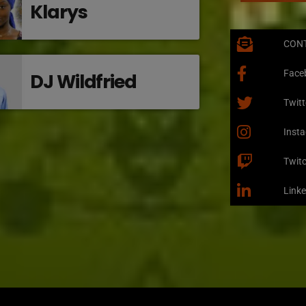
Klarys
CON
Face
DJ Wildfried
Twitt
Inst
Twit
Linke