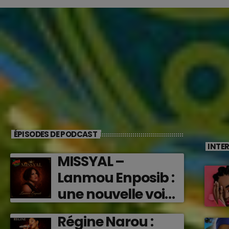
ÉPISODES DE PODCAST
INTE
MISSYAL –
Lanmou Enposib :
une nouvelle voix
caribéenne qui
Régine Narou :
transforme les