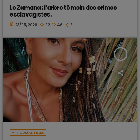
Le Zamana : l’arbre témoin des crimes
esclavagistes.
today
23/05/2026
92
46
3
insert_link
AFRIQUE/ANTILLES