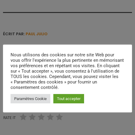
ÉCRIT PAR:
PAUL JULIO
ALIÉNATION CULTURELLE NOIRE
CHRISTIANISME COLONIAL
Nous utilisons des cookies sur notre site Web pour
COLONISATION FRANÇAISE ANTILLES
vous offrir l'expérience la plus pertinente en mémorisant
vos préférences et en répétant vos visites. En cliquant
ENDOCTRINEMENT RELIGIEUX DES NOIRS
sur « Tout accepter », vous consentez à l'utilisation de
TOUS les cookies. Cependant, vous pouvez visiter les
ESCLAVAGE ET RELIGION
ÉVANGÉLISATION DES ESCLAVES
« Paramètres des cookies » pour fournir un
consentement contrôlé.
email
Paramètres Cookie
Tout accepter
RATE IT