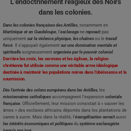
L’endoctrinement religieux des Noirs
dans les colonies.
Dans les colonies françaises des Antilles
, notamment en
Martinique et en Guadeloupe
, l’
esclavage
ne
reposait
pas
uniquement
sur la violence physique
,
les chaînes
ou le
travail
forcé
. Il s’appuyait également
sur une domination mentale et
spirituelle
soigneusement
organisée par le pouvoir colonial
.
Derrière les croix, les sermons et les églises, la religion
chrétienne fut utilisée comme une véritable arme idéologique
destinée à maintenir les populations noires dans l’obéissance et la
soumission
.
Dès l’arrivée des colons européens dans les Antilles
, les
missionnaires catholiques
accompagnent l’expansion
coloniale
française
. Officiellement, leur mission consistait à « sauver les
âmes » des esclaves africains déportés dans les plantations de
canne à sucre. Mais dans la réalité, l’
évangélisation servait
aussi
les intérêts économiques et politiques
du
système esclavagiste
jusqu’a nos jour
.