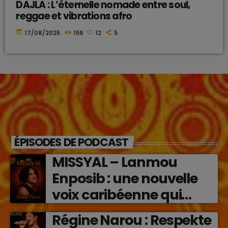
DAJLA : L’éternelle nomade entre soul,
reggae et vibrations afro
today
17/08/2025
156
12
5
ÉPISODES DE PODCAST
MISSYAL – Lanmou
Enposib : une nouvelle
voix caribéenne qui
transforme les émotions
Régine Narou : Respekte
en musique (2026)