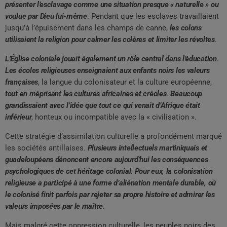
présenter l’esclavage comme une situation presque « naturelle » ou
voulue par Dieu lui-même
. Pendant que les esclaves travaillaient
jusqu’à l’épuisement dans les champs de canne,
les colons
utilisaient la religion pour calmer les colères et limiter les révoltes
.
L’Église coloniale jouait également un rôle central dans l’éducation
.
Les écoles religieuses enseignaient aux enfants noirs les valeurs
françaises
, la langue du colonisateur et la culture européenne,
tout en méprisant les cultures africaines et créoles
.
Beaucoup
grandissaient avec l’idée que tout ce qui venait d’Afrique était
inférieur
, honteux ou incompatible avec la « civilisation ».
Cette stratégie d’assimilation culturelle a profondément marqué
les sociétés antillaises.
Plusieurs intellectuels martiniquais et
guadeloupéens dénoncent encore aujourd’hui les conséquences
psychologiques de cet héritage colonial. Pour eux, la colonisation
religieuse a participé à une forme d’aliénation mentale durable, où
le colonisé finit parfois par rejeter sa propre histoire et admirer les
valeurs imposées par le maître.
Mais malgré cette oppression culturelle, les peuples noirs des