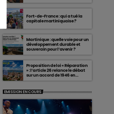
connu une telle histoire.
Fort-de-France : qui a tué la
capitale martiniquaise ?
Martinique : quelle voie pour un
développement durable et
souverain pour l’avenir ?
Proposition de loi « Réparation
» : l’article 26 relance le débat
sur un accord de 1946 en
Martinique
EMISSION EN COURS