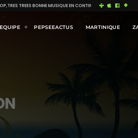
IQUE EN CONTINUE
MIMI DU 93
BONNE JOURNÉE EN
EQUIPE
PEPSEEACTUS
MARTINIQUE
Z
ON