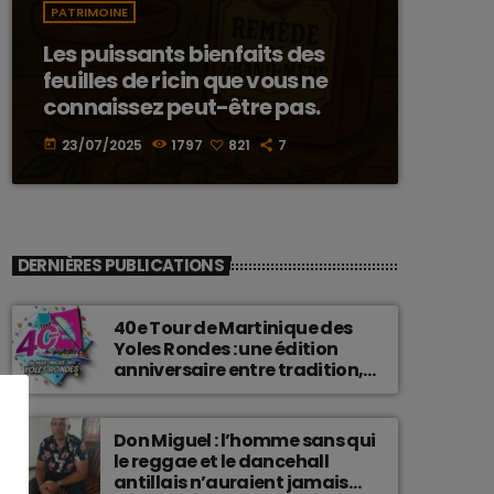
PATRIMOINE
Les puissants bienfaits des
feuilles de ricin que vous ne
connaissez peut-être pas.
23/07/2025
1797
821
7
today
DERNIÈRES PUBLICATIONS
40e Tour de Martinique des
Yoles Rondes : une édition
anniversaire entre tradition,
passion et fierté
martiniquaise.
Don Miguel : l’homme sans qui
le reggae et le dancehall
antillais n’auraient jamais