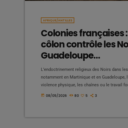
AFRIQUE/ANTILLES
Colonies françaises 
côlon contrôle les No
Guadeloupe…
L’endoctrinement religieux des Noirs dans les
notamment en Martinique et en Guadeloupe, l
violence physique, les chaînes ou le travail f
mentale et spirituelle soigneusement organisée
08/05/2026
80
5
3
today
sermons et les églises, la religion chrétienn
destinée à maintenir […]