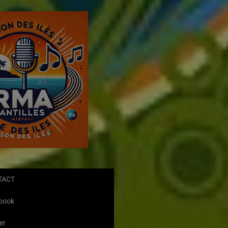
TACT
book
er