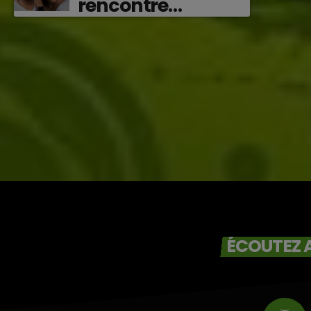
rencontre
vibrante entre
Victor O et
Jocelyne Béroard
ÉCOUTEZ A