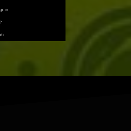
agram
ch
din