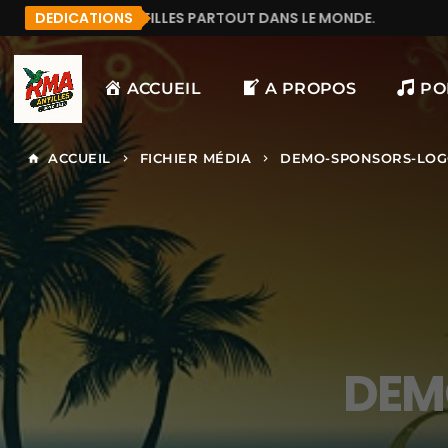
 QUI ÉCOUTE RMA ANTILLES PARTOUT DANS LE MONDE.
DEDICATIONS
ACCUEIL
A PROPOS
PO
ACCUEIL
FICHIER MÉDIA
DEMO-SPONSORS-LOG
home
keyboard_arrow_right
keyboard_arrow_right
DEM