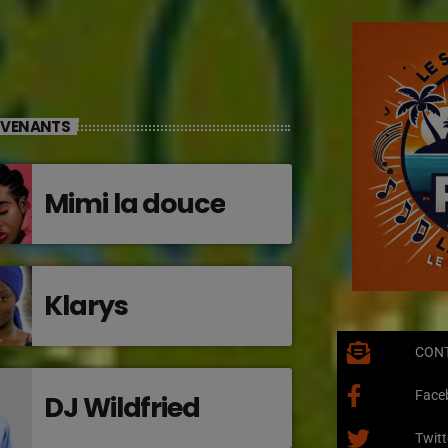
RVENANTS
Mimi la douce
Klarys
CON
Face
DJ Wildfried
Twitt