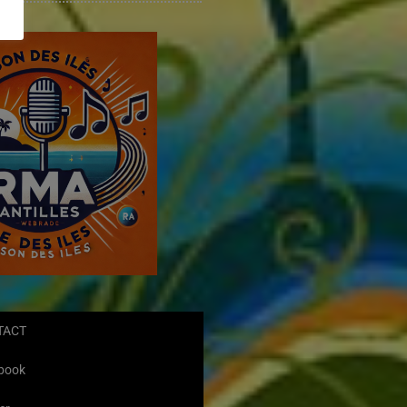
TACT
book