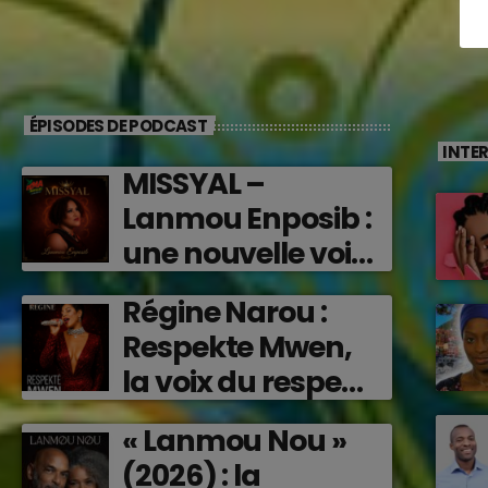
ÉPISODES DE PODCAST
INTE
MISSYAL –
Lanmou Enposib :
une nouvelle voix
caribéenne qui
Régine Narou :
transforme les
Respekte Mwen,
émotions en
la voix du respect
musique (2026)
‘2026)
« Lanmou Nou »
(2026) : la