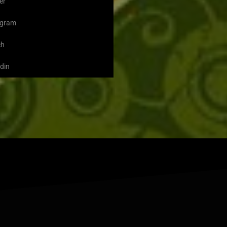
er
agram
ch
din