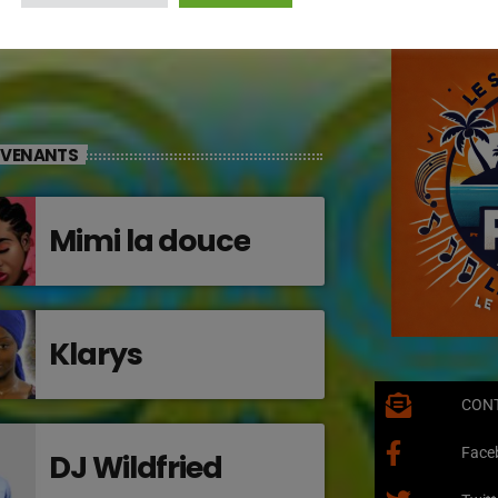
RVENANTS
Mimi la douce
Klarys
CON
Face
DJ Wildfried