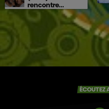
rencontre
vibrante entre
Victor O et
Jocelyne Béroard
ÉCOUTEZ A