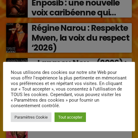
Enposib : une nouvelle
voix caribéenne qui
transforme les émotions
Régine Narou : Respekte
en musique (2026)
Mwen, la voix du respect
‘2026)
« Lanmou Nou » (2026) :
la rencontre vibrante
Nous utilisons des cookies sur notre site Web pour
vous offrir l'expérience la plus pertinente en mémorisant
entre Victor O et
vos préférences et en répétant vos visites. En cliquant
sur « Tout accepter », vous consentez à l'utilisation de
Jocelyne Béroard
TOUS les cookies. Cependant, vous pouvez visiter les
« Paramètres des cookies » pour fournir un
consentement contrôlé.
INTERVENANTS
Paramètres Cookie
Tout accepter
Mimi la douce