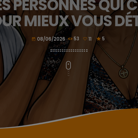
LES PERSONNES QUI 
OUR MIEUX VOUS DÉT
08/06/2026
53
11
5
today