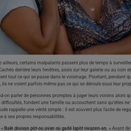
ailleurs, certains malpalants passent plus de temps à surveiller 
Cachés derrière leurs fenêtres, assis sur leur galerie ou au coin de
nt tout ce qui se passe dans le voisinage. Pourtant, pendant qu’
, ils ne voient parfois même pas ce qui se déroule sous leur propr
d-on parler de personnes promptes à juger leurs voisins alors qu
 difficultés, fondent une famille ou accouchent sans qu’elles ne
tude rappelle une vérité simple : il est souvent plus facile de reg
ce à ses propres responsabilités.
:
« Balé douvan pòt-ou avan ou gadé lapòt vwazen-an. »
Avant de 