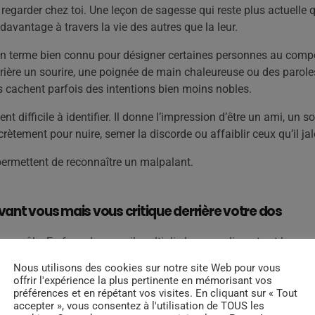
regarder chez toi. Une leçon de sagesse qui reste plus actuelle 
davantage à travers la vie des autres que la leur.
te un terme bien connu pour désigner certaines personnes au comp
rrière un sourire, une poignée de main chaleureuse ou des paro
ns cachent parfois des intentions bien moins nobles.
t difficile à identifier. Il donne l’impression d’être un ami, un so
iscrètement pour nuire, semer la discorde ou affaiblir ceux qu’il ja
permettent de reconnaître un malpalant.
 devant vous mais vous critique derrière votre dos
r un rôle. En face de vous, il multiplie les compliments et les 
us là, il dénigre votre travail, remet en cause vos compétences ou
Nous utilisons des cookies sur notre site Web pour vous
offrir l'expérience la plus pertinente en mémorisant vos
préférences et en répétant vos visites. En cliquant sur « Tout
accepter », vous consentez à l'utilisation de TOUS les