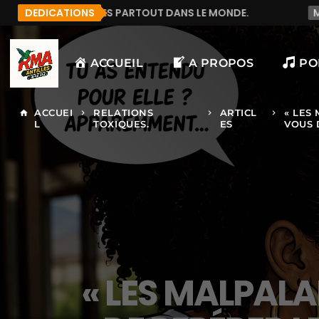
COUTE RMA ANTILLES PARTOUT DANS LE MONDE.
DEDICATIONS
MAN
ACCUEIL
A PROPOS
PO
ACCUEI
RELATIONS
ARTICL
« LES
home
keyboard_arrow_right
keyboard_arrow_right
keyboard_arrow_right
L
TOXIQUES.
ES
VOUS 
« LES MALPALA