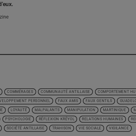
d’eux.
zine
COMMÉRAGES
COMMUNAUTÉ ANTILLAISE
COMPORTEMENT HU
VELOPPEMENT PERSONNEL
FAUX AMIS
FAUX GENTILS
GUADEL
IE
LOYAUTÉ
MALPALANTS
MANIPULATION
MARTINIQUE
PSYCHOLOGIE
RÉFLEXION KRÉYOL
RELATIONS HUMAINES
RE
SOCIÉTÉ ANTILLAISE
TRAHISON
VIE SOCIALE
VIGILANCE