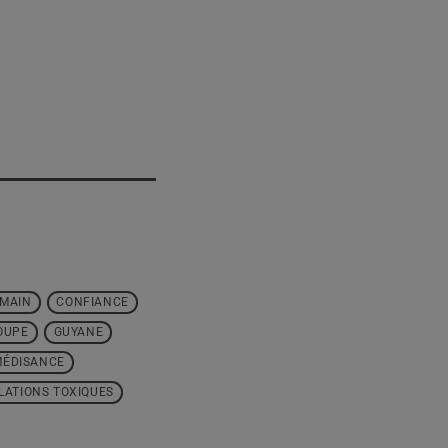
MAIN
CONFIANCE
OUPE
GUYANE
MÉDISANCE
LATIONS TOXIQUES