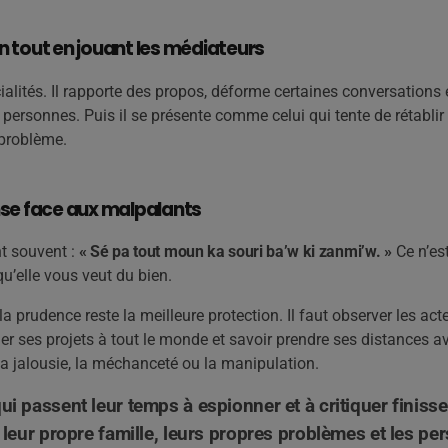
ion tout en jouant les médiateurs
ialités. Il rapporte des propos, déforme certaines conversations e
personnes. Puis il se présente comme celui qui tente de rétablir l
 problème.
nse face aux malpalants
nt souvent :
« Sé pa tout moun ka souri ba’w ki zanmi’w. »
Ce n’es
u’elle vous veut du bien.
a prudence reste la meilleure protection. Il faut observer les act
fier ses projets à tout le monde et savoir prendre ses distances a
a jalousie, la méchanceté ou la manipulation.
qui passent leur temps à espionner et à critiquer finiss
 : leur propre famille, leurs propres problèmes et les p