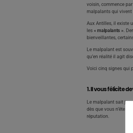
voisin, commence par 
malpalants qui vivent 
Aux Antilles, il exis
les
« malpalants »
. De
bienveillantes, certai
Le malpalant est souven
qu’en réalité il agit d
Voici cinq signes qui 
1. Il vous félicite
Le malpalant sait joue
dès que vous n’êtes pl
réputation.