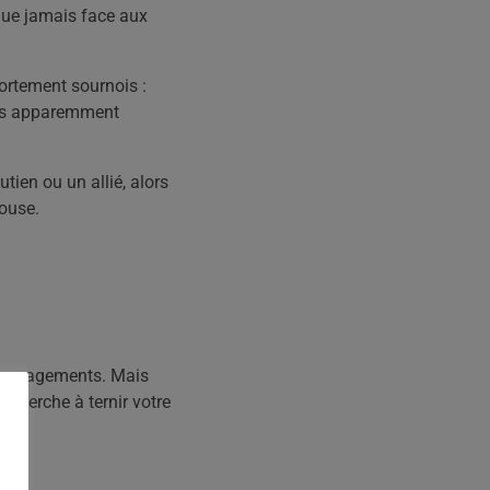
que jamais face aux
ortement sournois :
les apparemment
utien ou un allié, alors
louse.
encouragements. Mais
 cherche à ternir votre