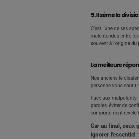
5. Il sème la divis
C’est l’une de ses spéc
malentendus entre les 
souvent à l’origine du
La meilleure répo
Nos anciens le disaie
personne vous sourit q
Face aux malpalants, l
paroles, éviter de con
comportement révèle l
Car au final, ceux 
ignorer l’essentiel