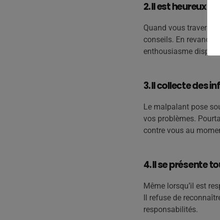
2. Il est heureux d
Quand vous traversez 
conseils. En revanche,
enthousiasme disparaît 
3. Il collecte des 
Le malpalant pose souv
vos problèmes. Pourtan
contre vous au momen
4. Il se présente 
Même lorsqu’il est res
Il refuse de reconnaîtr
responsabilités.