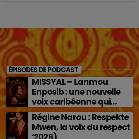
ÉPISODES DE PODCAST
MISSYAL – Lanmou
Enposib : une nouvelle
voix caribéenne qui
transforme les émotions
Régine Narou : Respekte
en musique (2026)
Mwen, la voix du respect
‘2026)