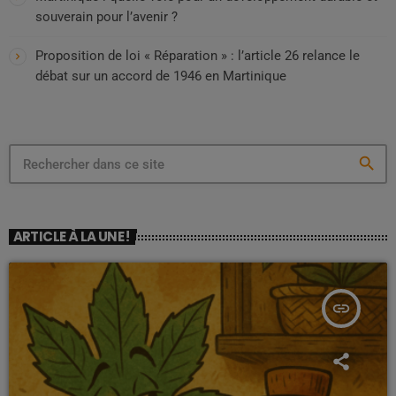
souverain pour l’avenir ?
Proposition de loi « Réparation » : l’article 26 relance le
débat sur un accord de 1946 en Martinique
search
ARTICLE À LA UNE !
insert_link