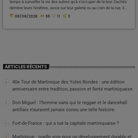
temps à surveiller la vie des autres qu'à s'occuper de la leur. Cachés
derrière leurs fenêtres, assis sur leur galerie ou au coin de la rue, ils
observent, commentent et critiquent tout ce qui se passe dans le
today
08/06/2026
55
11
3
voisinage. Pourtant, pendant qu'ils scrutent la vie des autres, ils ne
voient parfois même pas ce qui se déroule sous leur propre toit. […]
ARTICLES RÉCENTS
40e Tour de Martinique des Yoles Rondes : une édition
anniversaire entre tradition, passion et fierté martiniquaise.
Don Miguel : l’homme sans qui le reggae et le dancehall
antillais n’auraient jamais connu une telle histoire.
Fort-de-France : qui a tué la capitale martiniquaise ?
Martinique : quelle voie pour un développement durable et