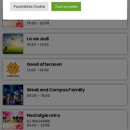
Paramètres Cookie
Tout accepter
Nostalgie retro
DJ WILDFRIED
19:00 - 22:00
La vie Jodi
10:00 - 12:00
Good afternoon
12:00 - 19:00
Week end Compas Familly
09:00 - 19:00
Nostalgie retro
DJ WILDFRIED
23:40 - 23:55