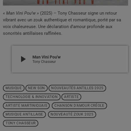
« Man Vini Pou’w »
(2025) – Tony Chasseur signe un retour
vibrant avec un zouk authentique et romantique, porté par sa
voix chaleureuse. Une déclaration d’amour profonde aux
sonorités antillaises raffinées.
play_arrow
Man Vini Pou'w
Tony Chasseur
MUSIQUE
NEW SON
NOUVEAUTÉS ANTILLES 2025
TECHNOLOGIE & INNOVATION
ARTISTE
ARTISTE MARTINIQUAIS
CHANSON D'AMOUR CRÉOLE
MUSIQUE ANTILLAISE
NOUVEAUTÉ ZOUK 2025
TONY CHASSEUR