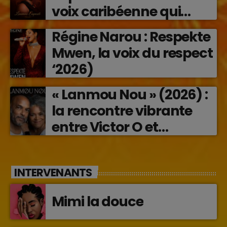
voix caribéenne qui
transforme les émotions
Régine Narou : Respekte
en musique (2026)
Mwen, la voix du respect
‘2026)
« Lanmou Nou » (2026) :
la rencontre vibrante
entre Victor O et
Jocelyne Béroard
INTERVENANTS
Mimi la douce