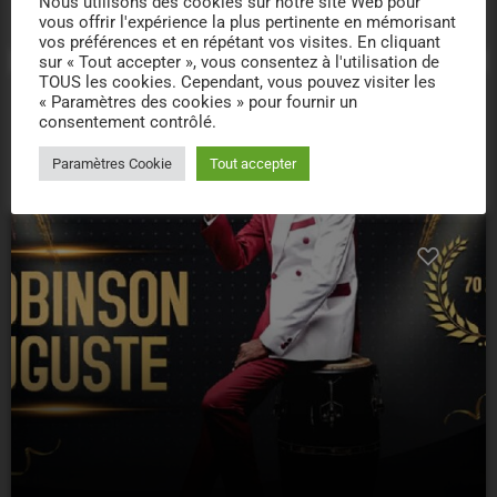
Nous utilisons des cookies sur notre site Web pour
today
02/10/2025
77
48
vous offrir l'expérience la plus pertinente en mémorisant
vos préférences et en répétant vos visites. En cliquant
sur « Tout accepter », vous consentez à l'utilisation de
TOUS les cookies. Cependant, vous pouvez visiter les
« Paramètres des cookies » pour fournir un
consentement contrôlé.
insert_link
Paramètres Cookie
Tout accepter