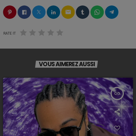
email
RATE IT
VOUS AIMEREZ AUSSI
insert_link