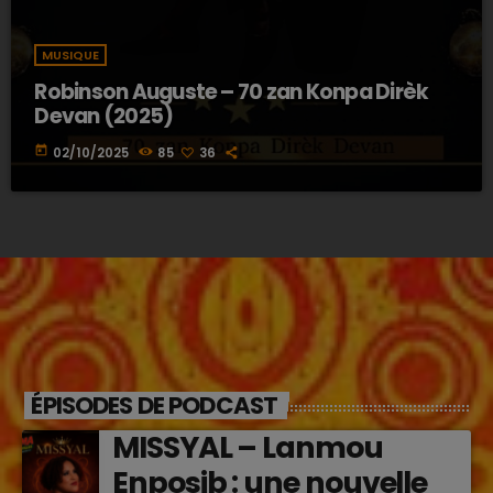
MUSIQUE
Robinson Auguste – 70 zan Konpa Dirèk
Devan (2025)
today
02/10/2025
85
36
ÉPISODES DE PODCAST
MISSYAL – Lanmou
Enposib : une nouvelle