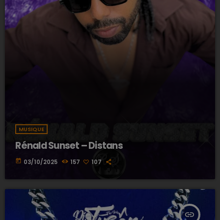
MUSIQUE
Rénald Sunset – Distans
today
03/10/2025
157
107
insert_link