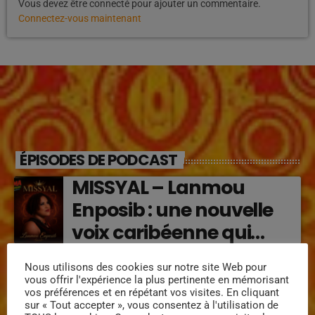
Vous devez être connecté pour ajouter un commentaire.
Connectez-vous maintenant
ÉPISODES DE PODCAST
MISSYAL – Lanmou
Enposib : une nouvelle
voix caribéenne qui
transforme les émotions
Régine Narou : Respekte
Nous utilisons des cookies sur notre site Web pour
en musique (2026)
vous offrir l'expérience la plus pertinente en mémorisant
Mwen, la voix du respect
vos préférences et en répétant vos visites. En cliquant
sur « Tout accepter », vous consentez à l'utilisation de
‘2026)