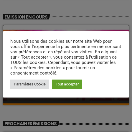
EMISSION EN COURS
Nous utilisons des cookies sur notre site Web pour
vous offrir l'expérience la plus pertinente en mémorisant
vos préférences et en répétant vos visites. En cliquant
sur « Tout accepter », vous consentez à l'utilisation de
TOUS les cookies. Cependant, vous pouvez visiter les
« Paramètres des cookies » pour fournir un
consentement contrôlé.
ZOUK NOSTALGIE
Paramètres Cookie
Tout accepter
Nostalgie retro
more_vert
23:40 - 23:55
Nostalgie retro
close
Dj Wildfried
PROCHAINES ÉMISSIONS
Les plus beaux Zouk des années 80