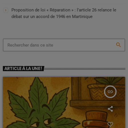
Proposition de loi « Réparation » : l’article 26 relance le
débat sur un accord de 1946 en Martinique
search
ARTICLE À LA UNE !
insert_link