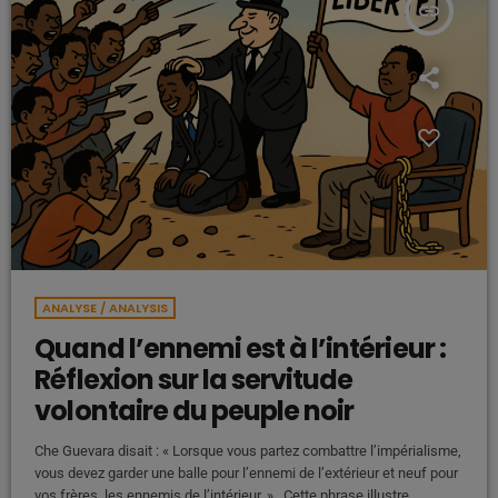
insert_link
ANALYSE / ANALYSIS
Quand l’ennemi est à l’intérieur :
Réflexion sur la servitude
volontaire du peuple noir
Che Guevara disait : « Lorsque vous partez combattre l’impérialisme,
vous devez garder une balle pour l’ennemi de l’extérieur et neuf pour
vos frères, les ennemis de l’intérieur. » Cette phrase illustre