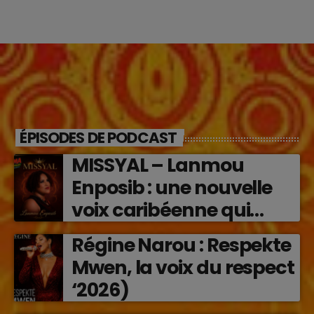
ÉPISODES DE PODCAST
MISSYAL – Lanmou
Enposib : une nouvelle
voix caribéenne qui
transforme les émotions
Régine Narou : Respekte
en musique (2026)
Mwen, la voix du respect
‘2026)