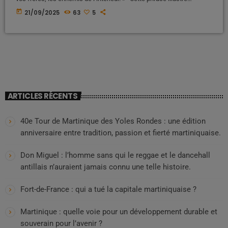
parfaitement le dilemme auquel Rodrigue, comme tant d’autres
today
21/09/2025
63
5
enfants du pays, est confronté. Ce n’est pas seulement l’ennemi
colonial qui se dresse face à lui, mais aussi la trahison de ceux qui
devraient être ses compagnons de […]
ARTICLES RÉCENTS
40e Tour de Martinique des Yoles Rondes : une édition
anniversaire entre tradition, passion et fierté martiniquaise.
Don Miguel : l’homme sans qui le reggae et le dancehall
antillais n’auraient jamais connu une telle histoire.
Fort-de-France : qui a tué la capitale martiniquaise ?
Martinique : quelle voie pour un développement durable et
souverain pour l’avenir ?