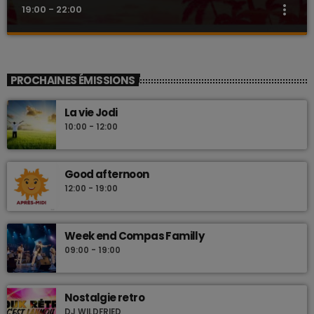
more_vert
19:00 - 22:00
Nostalgie retro
close
Dj Wildfried
PROCHAINES ÉMISSIONS
Les plus beaux Zouk des années 80
La vie Jodi
10:00 - 12:00
Good afternoon
12:00 - 19:00
Week end Compas Familly
09:00 - 19:00
Nostalgie retro
DJ WILDFRIED