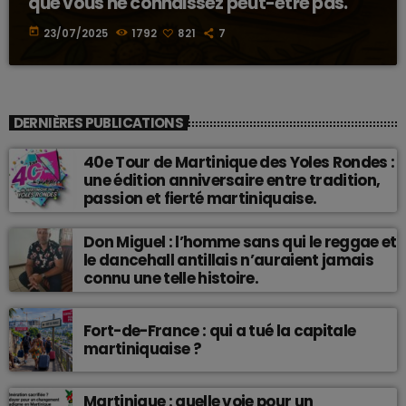
que vous ne connaissez peut-être pas.
today
23/07/2025
1792
821
7
DERNIÈRES PUBLICATIONS
40e Tour de Martinique des Yoles Rondes :
une édition anniversaire entre tradition,
passion et fierté martiniquaise.
Don Miguel : l’homme sans qui le reggae et
le dancehall antillais n’auraient jamais
connu une telle histoire.
Fort-de-France : qui a tué la capitale
martiniquaise ?
Martinique : quelle voie pour un