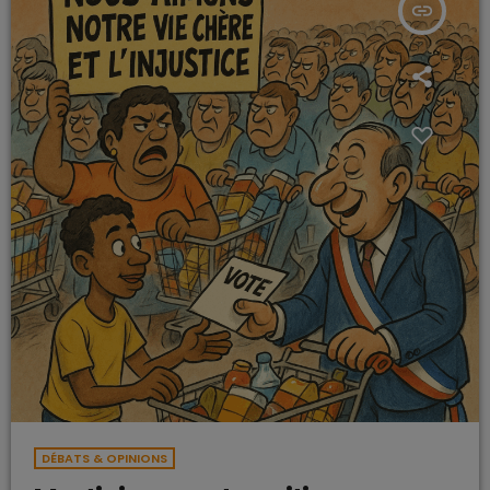
insert_link
DÉBATS & OPINIONS