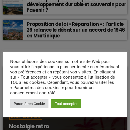
développement durable et souverain pour
l’avenir ?
Proposition de loi « Réparation » : l’article
26 relance le débat sur un accord de 1946
en Martinique
EMISSION EN COURS
Nous utilisons des cookies sur notre site Web pour
vous offrir l'expérience la plus pertinente en mémorisant
vos préférences et en répétant vos visites. En cliquant
sur « Tout accepter », vous consentez à l'utilisation de
TOUS les cookies. Cependant, vous pouvez visiter les
« Paramètres des cookies » pour fournir un
consentement contrôlé.
Paramètres Cookie
Tout accepter
ZOUK NOSTALGIE
Nostalgie retro