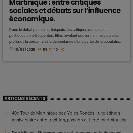
Martinique : entre critiques
sociales et débats sur l’influence
économique.
Dans le débat public martiniquais, les critiques sociales et
politiques sont fréquentes. Elles révèlent souvent un malaise plus
profond : la précarité et la dépendance d’une partie de la population
face aux structures économiques vérouillées et monopolistiques de
today
10/09/2025
93
10
famille békés qui etouffent les initiatives martiniquaises avec la
complicité de l'etat et d'autre sphère de l'administration française..
Précarité et frustrations sociales de la Martinique Une partie des
critiques émises dans l’espace […]
ARTICLES RÉCENTS
40e Tour de Martinique des Yoles Rondes : une édition
anniversaire entre tradition, passion et fierté martiniquaise.
Don Miguel : l’homme sans qui le reggae et le dancehall