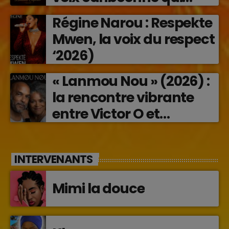
transforme les émotions
Régine Narou : Respekte
en musique (2026)
Mwen, la voix du respect
‘2026)
« Lanmou Nou » (2026) :
la rencontre vibrante
entre Victor O et
Jocelyne Béroard
INTERVENANTS
Mimi la douce