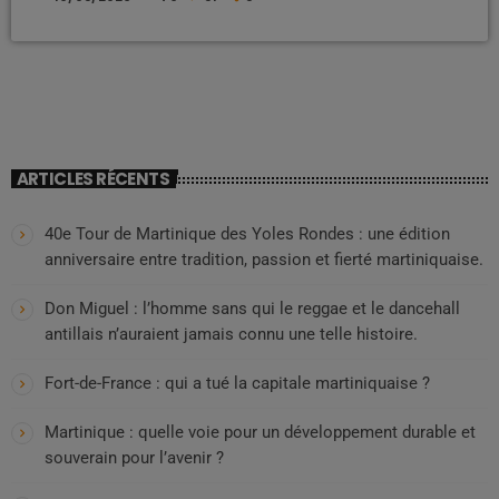
1er mai 2026, les habitants de la Guadeloupe, de la Guyane, de la
Martinique, de Mayotte et de La Réunion bénéficieront pleinement
des garanties offertes par ce texte fondamental, au même titre […]
ARTICLES RÉCENTS
40e Tour de Martinique des Yoles Rondes : une édition
anniversaire entre tradition, passion et fierté martiniquaise.
Don Miguel : l’homme sans qui le reggae et le dancehall
antillais n’auraient jamais connu une telle histoire.
Fort-de-France : qui a tué la capitale martiniquaise ?
Martinique : quelle voie pour un développement durable et
souverain pour l’avenir ?