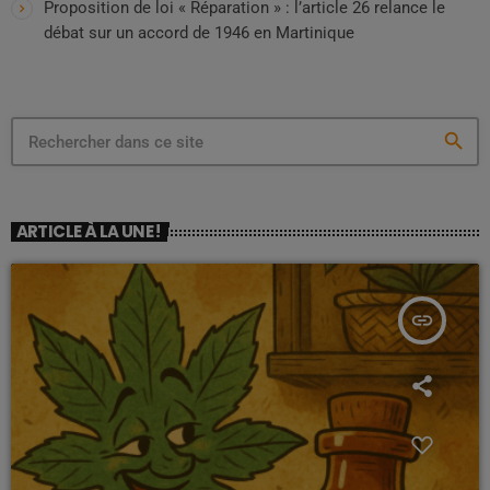
Proposition de loi « Réparation » : l’article 26 relance le
débat sur un accord de 1946 en Martinique
search
ARTICLE À LA UNE !
insert_link