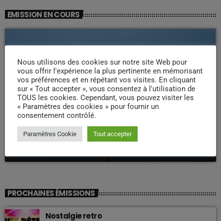
EMISSION EN COURS
Nous utilisons des cookies sur notre site Web pour
vous offrir l'expérience la plus pertinente en mémorisant
vos préférences et en répétant vos visites. En cliquant
sur « Tout accepter », vous consentez à l'utilisation de
TOUS les cookies. Cependant, vous pouvez visiter les
« Paramètres des cookies » pour fournir un
LA MATINALE
consentement contrôlé.
Pipirit Matinale
Paramètres Cookie
Tout accepter
06:00 - 10:00
PROCHAINES ÉMISSIONS
Nostalgie retro