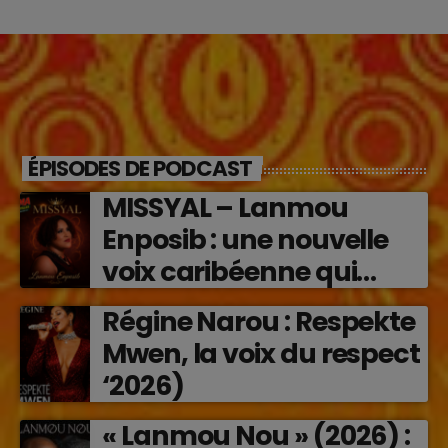
ÉPISODES DE PODCAST
MISSYAL – Lanmou
Enposib : une nouvelle
voix caribéenne qui
transforme les émotions
Régine Narou : Respekte
en musique (2026)
Mwen, la voix du respect
‘2026)
« Lanmou Nou » (2026) :