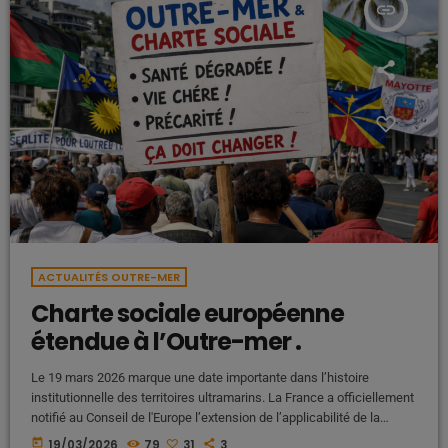
insert_link
ACTUALITÉS OUTRE-MER
Charte sociale européenne
étendue à l’Outre-mer .
Le 19 mars 2026 marque une date importante dans l’histoire
institutionnelle des territoires ultramarins. La France a officiellement
notifié au Conseil de l'Europe l’extension de l’applicabilité de la
Charte sociale européenne à ses territoires d’Outre-mer. À partir du
today
19/03/2026
79
31
3