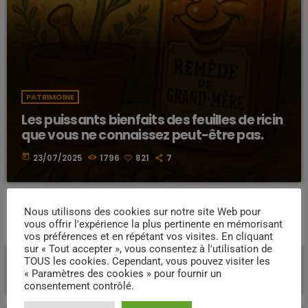
PATRIMOINE
Les puissants bienfaits des feuilles de ricin
que vous ne connaissez peut-être pas.
today
23/07/2025
1796
821
7
Nous utilisons des cookies sur notre site Web pour
vous offrir l'expérience la plus pertinente en mémorisant
DERNIÈRES PUBLICATIONS
vos préférences et en répétant vos visites. En cliquant
sur « Tout accepter », vous consentez à l'utilisation de
40e Tour de Martinique des Yoles Rondes :
TOUS les cookies. Cependant, vous pouvez visiter les
une édition anniversaire entre tradition,
« Paramètres des cookies » pour fournir un
passion et fierté martiniquaise.
consentement contrôlé.