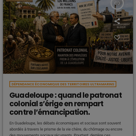
insert_link
DÉPENDANCE ÉCONOMIQUE DES TERRITOIRES ULTRAMARINS
Guadeloupe : quand le patronat
colonial s’érige en rempart
contre l’émancipation.
En Guadeloupe, les débats économiques et sociaux sont souvent
abordés à travers le prisme de la vie chère, du chômage ou encore
des mouvements sociaux récurrents. Pourtant, derrière ces