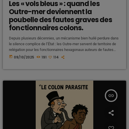
Les « vols bleus » : quand les
Outre-mer deviennent la
poubelle des fautes graves des
fonctionnaires colons.
Depuis plusieurs décennies, un mécanisme bien huilé perdure dans
le silence complice de l’État : les Outre-mer servent de territoire de
relégation pour les fonctionnaires hexagonaux auteurs de fautes
graves. Ces affectations, que certains surnomment ironiquement
today
09/10/2025
191
114
les « vols bleus », transforment nos îles en véritable décharge
humaine de la fonction publique. Une pratique discrète mais bien
réelle Lorsqu’un fonctionnaire de police, un enseignant, un cadre
administratif ou même un […]
insert_link