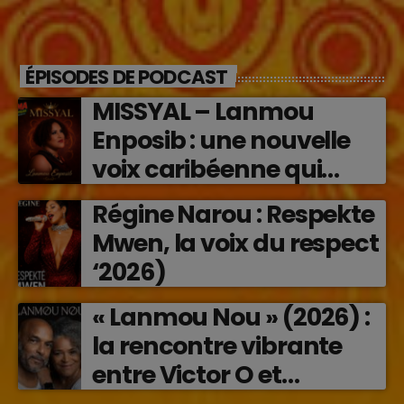
ÉPISODES DE PODCAST
MISSYAL – Lanmou
Enposib : une nouvelle
voix caribéenne qui
transforme les émotions
Régine Narou : Respekte
en musique (2026)
Mwen, la voix du respect
‘2026)
« Lanmou Nou » (2026) :
la rencontre vibrante
entre Victor O et
Jocelyne Béroard