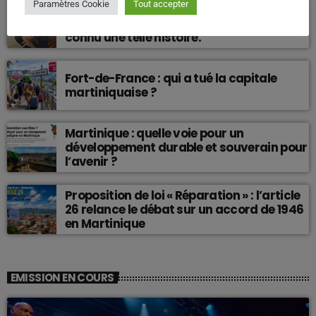
Paramètres Cookie
Tout accepter
Don Miguel : l’homme sans qui le reggae et
le dancehall antillais n’auraient jamais
connu une telle histoire.
Fort-de-France : qui a tué la capitale
martiniquaise ?
Martinique : quelle voie pour un
développement durable et souverain pour
l’avenir ?
Proposition de loi « Réparation » : l’article
26 relance le débat sur un accord de 1946
en Martinique
EMISSION EN COURS