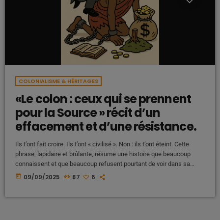
COLONIALISME & HÉRITAGES
«Le colon : ceux qui se prennent
pour la Source » récit d’un
effacement et d’une résistance.
Ils t’ont fait croire. Ils t’ont « civilisé ». Non : ils t’ont éteint. Cette
phrase, lapidaire et brûlante, résume une histoire que beaucoup
connaissent et que beaucoup refusent pourtant de voir dans sa
pleine violence. Le mot « colon » ne désigne pas ici seulement un
today
09/09/2025
87
6
individu, une couleur de peau, une religion ou une caste. Il désigne
une posture, une mécanique, une entité parasitaire qui prétend être
l' […]