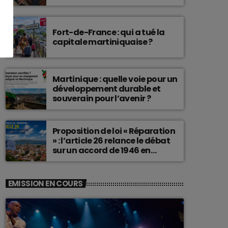
connu une telle histoire.
Fort-de-France : qui a tué la
capitale martiniquaise ?
Martinique : quelle voie pour un
développement durable et
souverain pour l’avenir ?
Proposition de loi « Réparation
» : l’article 26 relance le débat
sur un accord de 1946 en
Martinique
EMISSION EN COURS