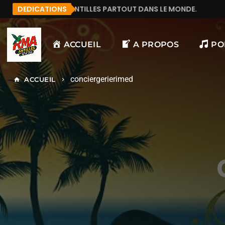
TILLES PARTOUT DANS LE MONDE.
DEDICATIONS
MANU972
F&LI
ACCUEIL
A PROPOS
PO
conciergerierimed
ACCUEIL
home
keyboard_arrow_right