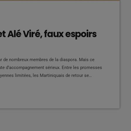
 Alé Viré, faux espoirs
par de nombreux membres de la diaspora. Mais ce
aute d’accompagnement sérieux. Entre les promesses
toyennes limitées, les Martiniquais de retour se
ux exemples illustrent ce constat :
sieurs années, les Martiniquais de la diaspora
]