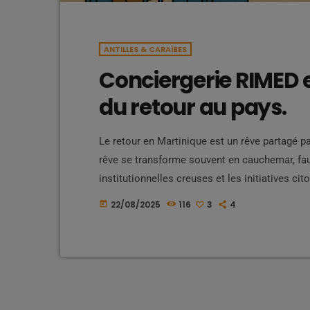
ANTILLES & CARAÏBES
Conciergerie RIMED et
du retour au pays.
Le retour en Martinique est un rêve partagé 
rêve se transforme souvent en cauchemar, f
institutionnelles creuses et les initiatives ci
retrouvent souvent seuls face à la réalité. De
22/08/2025
116
3
4
today
conciergerierimed.com et Alé Viré. Depuis plu
nourrissent l’espoir d’un accompagnement […