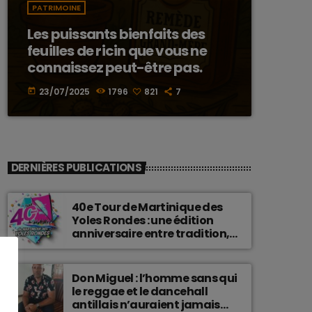
PATRIMOINE
Les puissants bienfaits des
feuilles de ricin que vous ne
connaissez peut-être pas.
23/07/2025
1796
821
7
today
DERNIÈRES PUBLICATIONS
40e Tour de Martinique des
Yoles Rondes : une édition
anniversaire entre tradition,
passion et fierté
martiniquaise.
Don Miguel : l’homme sans qui
le reggae et le dancehall
antillais n’auraient jamais