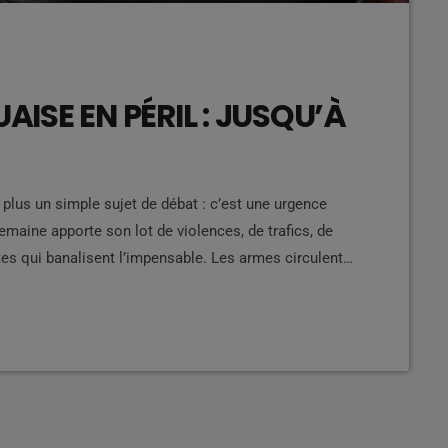
ISE EN PÉRIL : JUSQU’À
 plus un simple sujet de débat : c’est une urgence
maine apporte son lot de violences, de trafics, de
s qui banalisent l’impensable. Les armes circulent
gue, et certains quartiers vivent sous tension
tre jeunesse dérive dans l’oisiveté, l’errance […]