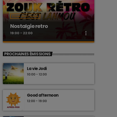
ZOUK NOSTALGIE
Nostalgie retro
more_vert
19:00 - 22:00
close
Nostalgie retro
PROCHAINES ÉMISSIONS
Dj Wildfried
La vie Jodi
Les plus beaux Zouk des années 80
10:00 - 12:00
Good afternoon
12:00 - 19:00