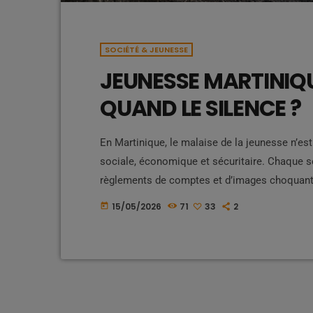
SOCIÉTÉ & JEUNESSE
JEUNESSE MARTINIQUA
QUAND LE SILENCE ?
En Martinique, le malaise de la jeunesse n’est
sociale, économique et sécuritaire. Chaque se
règlements de comptes et d’images choquante
désormais presque aussi facilement que la dro
15/05/2026
71
33
2
today
permanente. Pendant ce temps, une partie de no