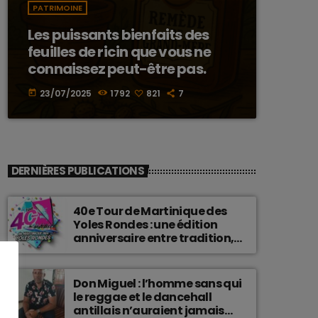
PATRIMOINE
Les puissants bienfaits des
feuilles de ricin que vous ne
connaissez peut-être pas.
23/07/2025
1792
821
7
today
DERNIÈRES PUBLICATIONS
40e Tour de Martinique des
Yoles Rondes : une édition
anniversaire entre tradition,
passion et fierté
martiniquaise.
Don Miguel : l’homme sans qui
le reggae et le dancehall
antillais n’auraient jamais