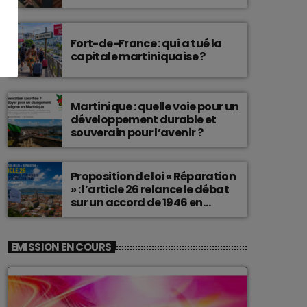
connu une telle histoire.
Fort-de-France : qui a tué la
capitale martiniquaise ?
Martinique : quelle voie pour un
développement durable et
souverain pour l’avenir ?
Proposition de loi « Réparation
» : l’article 26 relance le débat
sur un accord de 1946 en
Martinique
EMISSION EN COURS