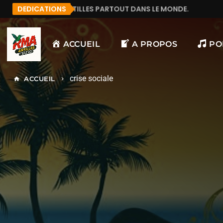
LES PARTOUT DANS LE MONDE.
DEDICATIONS
MANU972
F&LICIT
ACCUEIL
A PROPOS
PO
crise sociale
ACCUEIL
home
keyboard_arrow_right