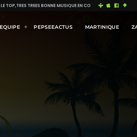
NE MUSIQUE EN CONTINUE
MIMI DU 93
BONNE JOUR
EQUIPE
PEPSEEACTUS
MARTINIQUE
Z