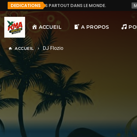
RTOUT DANS LE MONDE.
DEDICATIONS
MANU972
F&LICITATION 
ACCUEIL
A PROPOS
PO
DJ Flozio
ACCUEIL
home
keyboard_arrow_right