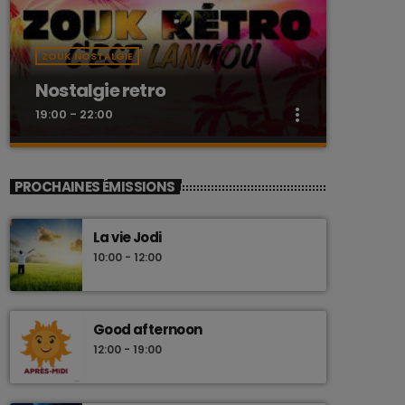
ZOUK NOSTALGIE
Nostalgie retro
more_vert
19:00 - 22:00
close
Nostalgie retro
PROCHAINES ÉMISSIONS
Dj Wildfried
La vie Jodi
Les plus beaux Zouk des années 80
10:00 - 12:00
Good afternoon
12:00 - 19:00