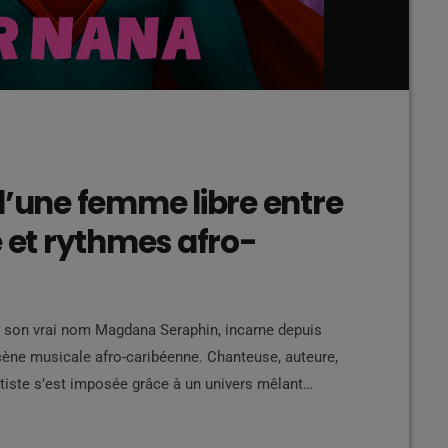
d’une femme libre entre
e et rythmes afro-
e son vrai nom Magdana Seraphin, incarne depuis
scène musicale afro-caribéenne. Chanteuse, auteure,
rtiste s’est imposée grâce à un univers mêlant
 urbaine, tout en portant des textes profondément
t, danse et influences multiples Très jeune, FOXY