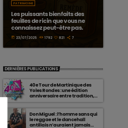
PATRIMOINE
Les puissants bienfaits des
feuilles de ricin que vous ne
connaissez peut-être pas.
23/07/2025
1792
821
7
today
DERNIÈRES PUBLICATIONS
40e Tour de Martinique des
Yoles Rondes : une édition
anniversaire entre tradition,
passion et fierté
martiniquaise.
Don Miguel : l’homme sans qui
le reggae et le dancehall
antillais n’auraient jamais