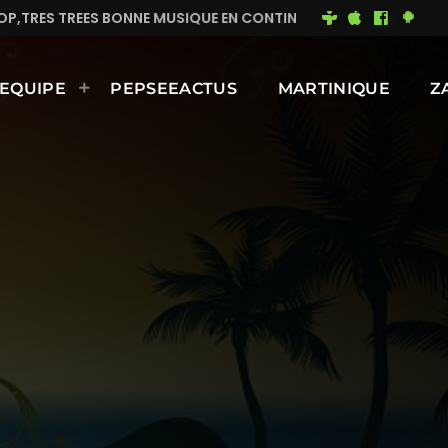
IQUE EN CONTINUE
MIMI DU 93
BONNE JOURNÉE EN
EQUIPE
PEPSEEACTUS
MARTINIQUE
Z