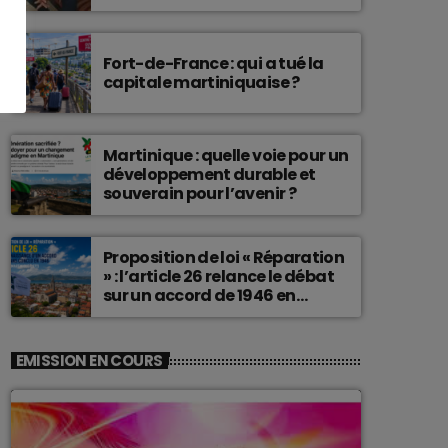
connu une telle histoire.
Fort-de-France : qui a tué la
capitale martiniquaise ?
Martinique : quelle voie pour un
développement durable et
souverain pour l’avenir ?
Proposition de loi « Réparation
» : l’article 26 relance le débat
sur un accord de 1946 en
Martinique
EMISSION EN COURS