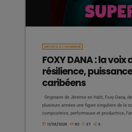
ARTISTE A L'HONNEUR
FOXY DANA : la voix 
résilience, puissanc
caribéens
Originaire de Jérémie en Haïti, Foxy Dana, d
plusieurs années une figure singulière de la 
compositrice, performeuse et productrice, l’a
Kompa, Zouk, Dancehall, Hip-Hop, Trap et Pop
11/05/2026
82
37
3
today
personnels et engagés. Des débuts entre chan