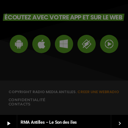
ÉCOUTEZ AVEC VOTRE APP ET SUR LE WEB
COPYRIGHT RADIO MEDIA ANTILLES.
CREER UNE WEBRADIO
CONFIDENTIALITÉ
CONTACTS
RMA Antilles – Le Son des îles
play_arrow
keyboard_arrow_right
FRANÇAIS