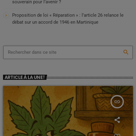
souverain pour l’avenir ?
Proposition de loi « Réparation » : l’article 26 relance le
débat sur un accord de 1946 en Martinique
search
ARTICLE À LA UNE !
insert_link