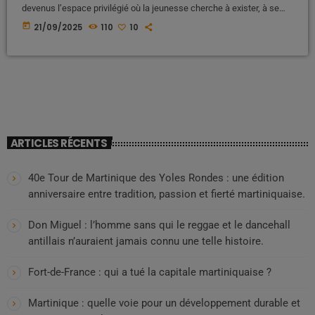
devenus l’espace privilégié où la jeunesse cherche à exister, à se
construire une identité, à se faire voir et reconnaître. Mais derrière la
today
21/09/2025
110
10
vitrine séduisante faite de « likes », de vidéos virales et de mises en
avant permanentes du corps et de la séduction, se cache un danger
insidieux : celui de maintenir les […]
ARTICLES RÉCENTS
40e Tour de Martinique des Yoles Rondes : une édition
anniversaire entre tradition, passion et fierté martiniquaise.
Don Miguel : l’homme sans qui le reggae et le dancehall
antillais n’auraient jamais connu une telle histoire.
Fort-de-France : qui a tué la capitale martiniquaise ?
Martinique : quelle voie pour un développement durable et