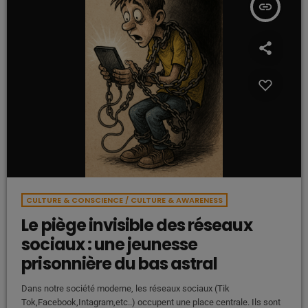
insert_link
CULTURE & CONSCIENCE / CULTURE & AWARENESS
Le piège invisible des réseaux
sociaux : une jeunesse
prisonnière du bas astral
Dans notre société moderne, les réseaux sociaux (Tik
Tok,Facebook,Intagram,etc..) occupent une place centrale. Ils sont