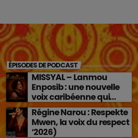
ÉPISODES DE PODCAST
MISSYAL – Lanmou
Enposib : une nouvelle
voix caribéenne qui
transforme les émotions
Régine Narou : Respekte
en musique (2026)
Mwen, la voix du respect
‘2026)