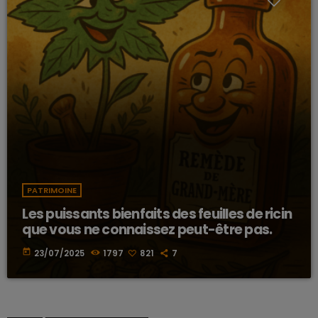
PATRIMOINE
Les puissants bienfaits des feuilles de ricin
que vous ne connaissez peut-être pas.
today
23/07/2025
1797
821
7