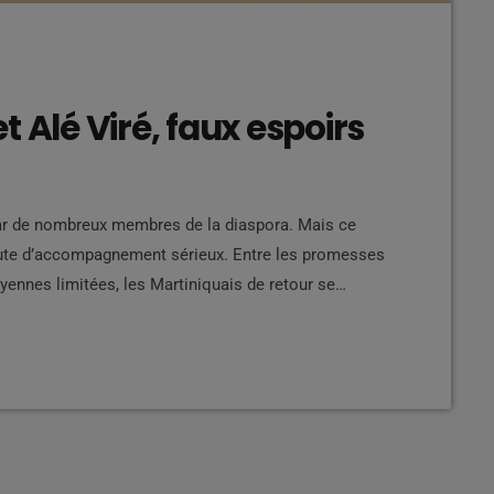
 Alé Viré, faux espoirs
par de nombreux membres de la diaspora. Mais ce
aute d’accompagnement sérieux. Entre les promesses
toyennes limitées, les Martiniquais de retour se
ux exemples illustrent ce constat :
sieurs années, les Martiniquais de la diaspora
]