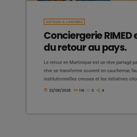
ANTILLES & CARAÏBES
Conciergerie RIMED et
du retour au pays.
Le retour en Martinique est un rêve partagé 
rêve se transforme souvent en cauchemar, f
institutionnelles creuses et les initiatives ci
retrouvent souvent seuls face à la réalité. De
22/08/2025
116
3
4
today
conciergerierimed.com et Alé Viré. Depuis plu
nourrissent l’espoir d’un accompagnement […