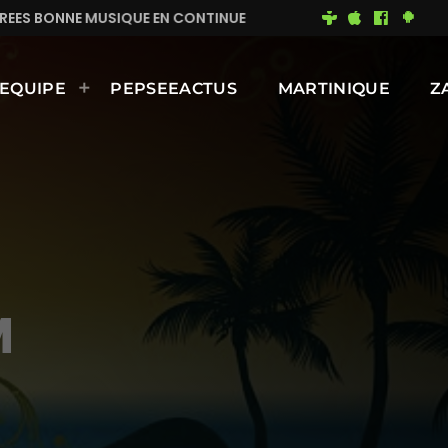
CONTINUE
MIMI DU 93
BONNE JOURNÉE ENSOLEILL
EQUIPE
PEPSEEACTUS
MARTINIQUE
Z
M