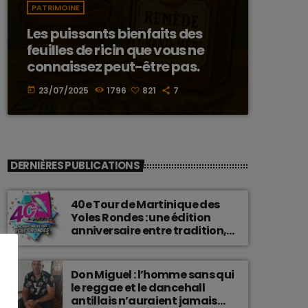
PATRIMOINE
Les puissants bienfaits des
feuilles de ricin que vous ne
connaissez peut-être pas.
23/07/2025
1796
821
7
today
DERNIÈRES PUBLICATIONS
40e Tour de Martinique des
Yoles Rondes : une édition
anniversaire entre tradition,
passion et fierté
martiniquaise.
Don Miguel : l’homme sans qui
le reggae et le dancehall
antillais n’auraient jamais