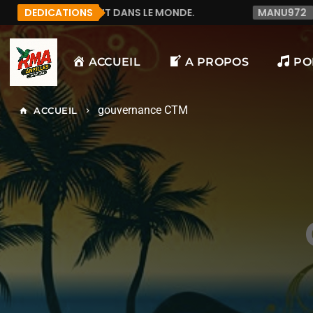
NS LE MONDE.
DEDICATIONS
MANU972
F&LICITATION J'AI DE
ACCUEIL
A PROPOS
PO
gouvernance CTM
ACCUEIL
home
keyboard_arrow_right