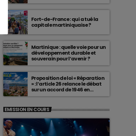
connu une telle histoire.
Fort-de-France : qui a tué la
capitale martiniquaise ?
Martinique : quelle voie pour un
développement durable et
souverain pour l’avenir ?
Proposition de loi « Réparation
» : l’article 26 relance le débat
sur un accord de 1946 en
Martinique
EMISSION EN COURS