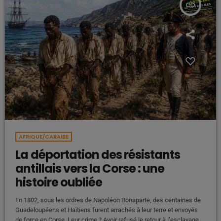
insert_link
AFRIQUE/CARAIBE
La déportation des résistants
antillais vers la Corse : une
histoire oubliée
En 1802, sous les ordres de Napoléon Bonaparte, des centaines de
Guadeloupéens et Haïtiens furent arrachés à leur terre et envoyés
de force en Corse. Leur crime ? Avoir refusé le retour à l’esclavage.