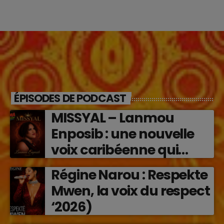
ÉPISODES DE PODCAST
MISSYAL – Lanmou
Enposib : une nouvelle
voix caribéenne qui
transforme les émotions
Régine Narou : Respekte
en musique (2026)
Mwen, la voix du respect
‘2026)