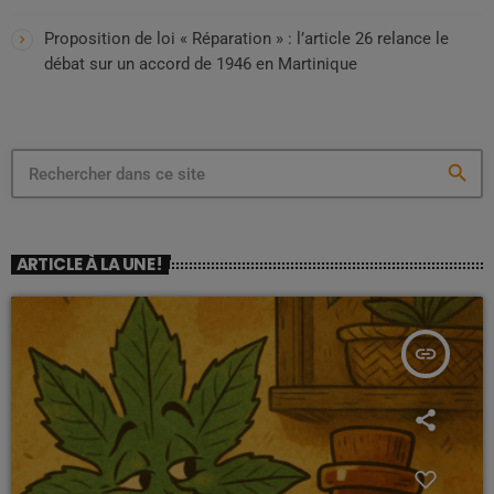
Proposition de loi « Réparation » : l’article 26 relance le
débat sur un accord de 1946 en Martinique
search
ARTICLE À LA UNE !
insert_link