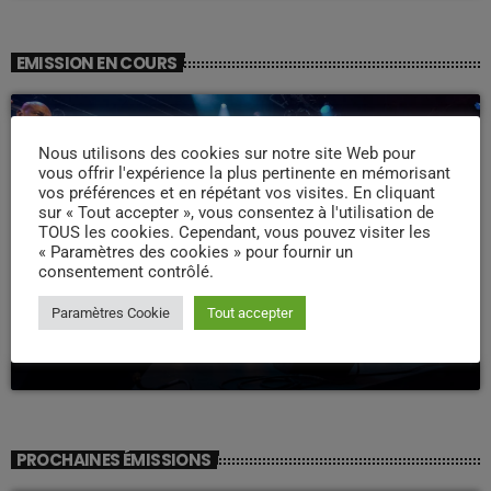
EMISSION EN COURS
Nous utilisons des cookies sur notre site Web pour
vous offrir l'expérience la plus pertinente en mémorisant
vos préférences et en répétant vos visites. En cliquant
sur « Tout accepter », vous consentez à l'utilisation de
TOUS les cookies. Cependant, vous pouvez visiter les
« Paramètres des cookies » pour fournir un
consentement contrôlé.
WEEK -END COMPAS
Paramètres Cookie
Tout accepter
Week end Compas Familly
09:00 - 19:00
PROCHAINES ÉMISSIONS