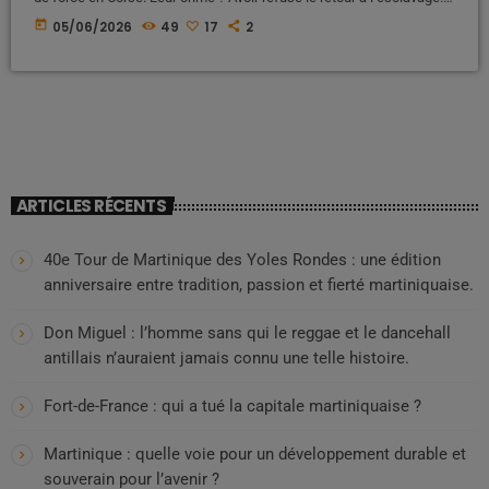
Voici l’histoire occultée d’une déportation politique et raciale qui a
today
05/06/2026
49
17
2
marqué l’histoire de France, entre oubli, souffrance et résilience Une
histoire largement absente des manuels scolaires Lorsque l'on
évoque l'histoire de France à l'école, les élèves […]
ARTICLES RÉCENTS
40e Tour de Martinique des Yoles Rondes : une édition
anniversaire entre tradition, passion et fierté martiniquaise.
Don Miguel : l’homme sans qui le reggae et le dancehall
antillais n’auraient jamais connu une telle histoire.
Fort-de-France : qui a tué la capitale martiniquaise ?
Martinique : quelle voie pour un développement durable et
souverain pour l’avenir ?