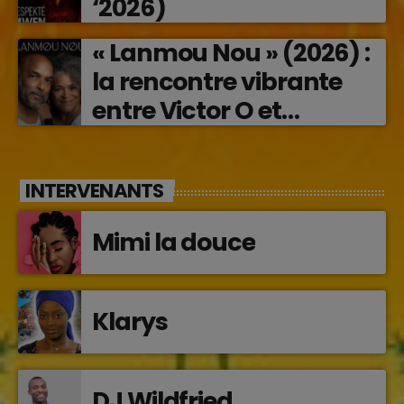
‘2026)
« Lanmou Nou » (2026) :
la rencontre vibrante
entre Victor O et
Jocelyne Béroard
INTERVENANTS
Mimi la douce
Klarys
DJ Wildfried