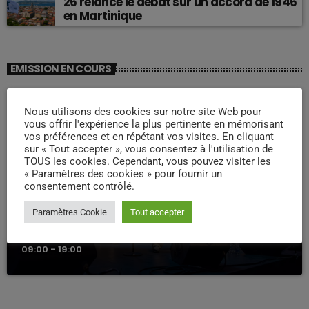
26 relance le débat sur un accord de 1946
en Martinique
EMISSION EN COURS
Nous utilisons des cookies sur notre site Web pour
vous offrir l'expérience la plus pertinente en mémorisant
vos préférences et en répétant vos visites. En cliquant
sur « Tout accepter », vous consentez à l'utilisation de
TOUS les cookies. Cependant, vous pouvez visiter les
« Paramètres des cookies » pour fournir un
consentement contrôlé.
WEEK -END COMPAS
Paramètres Cookie
Tout accepter
Week end Compas Familly
09:00 - 19:00