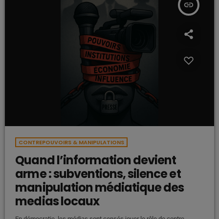
insert_link
CONTREPOUVOIRS & MANIPULATIONS
Quand l’information devient
arme : subventions, silence et
manipulation médiatique des
medias locaux
En démocratie, les médias sont censés jouer le rôle de contre-