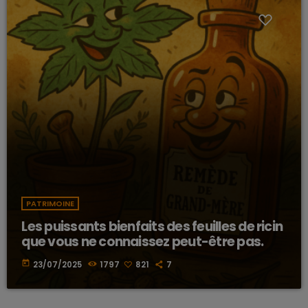
PATRIMOINE
Les puissants bienfaits des feuilles de ricin
que vous ne connaissez peut-être pas.
today
23/07/2025
1797
821
7