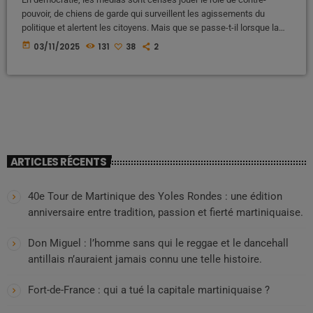
pouvoir, de chiens de garde qui surveillent les agissements du
politique et alertent les citoyens. Mais que se passe-t-il lorsque la
survie économique de ces médias dépend directement de ceux
today
03/11/2025
131
38
2
qu’ils devraient surveiller ? En Martinique, la réponse est simple : la
vérité se tait, le mensonge prospère. Subventions : le fil invisible qui
tient les plumes des journalistes En […]
ARTICLES RÉCENTS
40e Tour de Martinique des Yoles Rondes : une édition
anniversaire entre tradition, passion et fierté martiniquaise.
Don Miguel : l’homme sans qui le reggae et le dancehall
antillais n’auraient jamais connu une telle histoire.
Fort-de-France : qui a tué la capitale martiniquaise ?