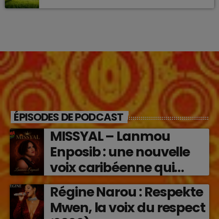
ÉPISODES DE PODCAST
MISSYAL – Lanmou
Enposib : une nouvelle
voix caribéenne qui
transforme les émotions
Régine Narou : Respekte
en musique (2026)
Mwen, la voix du respect