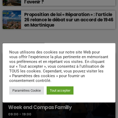
l’avenir ?
Proposition de loi « Réparation » : l’article
26 relance le débat sur un accord de 1946
en Martinique
EMISSION EN COURS
Nous utilisons des cookies sur notre site Web pour
vous offrir l'expérience la plus pertinente en mémorisant
vos préférences et en répétant vos visites. En cliquant
sur « Tout accepter », vous consentez à l'utilisation de
TOUS les cookies. Cependant, vous pouvez visiter les
« Paramètres des cookies » pour fournir un
consentement contrôlé.
Paramètres Cookie
Tout accepter
WEEK -END COMPAS
Week end Compas Familly
09:00 - 19:00