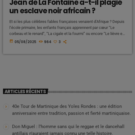
Jean de La Fontaine a-t-il plagié
un esclave noir africain ?
Et si les plus célèbres fables françaises venaient d’Afrique ? Depuis
l’école primaire, les enfants français apprennent par cœur “Le
corbeau et le renard”, “La cigale et la fourmi” ou encore “Le lièvre et
la tortue”, sans toujours savoir qu’elles ont une origine bien plus
today
05/08/2025
964
3
ancienne et surtout, africaine. Derrière les vers élégants de Jean de
La Fontaine se cache en effet une figure oubliée de l’histoire :
Ésope, un […]
ARTICLES RÉCENTS
40e Tour de Martinique des Yoles Rondes : une édition
anniversaire entre tradition, passion et fierté martiniquaise.
Don Miguel : l’homme sans qui le reggae et le dancehall
antillais n’auraient jamais connu une telle histoire.