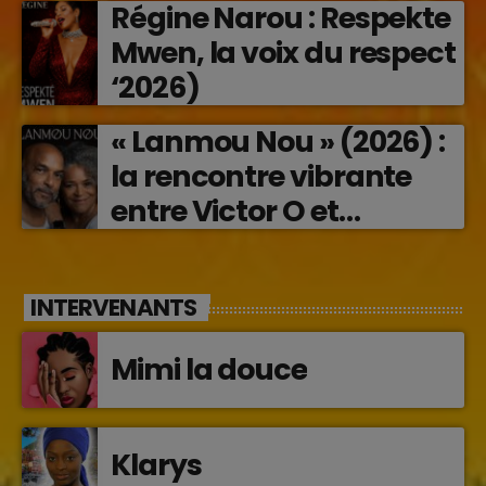
Régine Narou : Respekte
en musique (2026)
Mwen, la voix du respect
‘2026)
« Lanmou Nou » (2026) :
la rencontre vibrante
entre Victor O et
Jocelyne Béroard
INTERVENANTS
Mimi la douce
Klarys