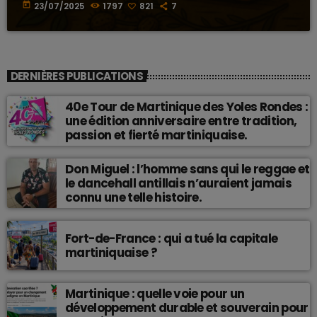
today
23/07/2025
1797
821
7
DERNIÈRES PUBLICATIONS
40e Tour de Martinique des Yoles Rondes :
une édition anniversaire entre tradition,
passion et fierté martiniquaise.
Don Miguel : l’homme sans qui le reggae et
le dancehall antillais n’auraient jamais
connu une telle histoire.
Fort-de-France : qui a tué la capitale
martiniquaise ?
Martinique : quelle voie pour un
développement durable et souverain pour