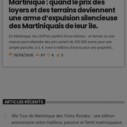
Martinique : quand le prix des
loyers et des terrains deviennent
une arme d’expulsion silencieuse
des Martiniquais de leur île.
En Martinique, les chiffres parlent d’eux-mêmes : un terrain ou une
maison peut atteindre des prix variant de 200 000 euros pour une
simple parcelle, à 3, 4, voire 6 millions d’euros pour une propriété
bâtie dans des zones prisées. Une inflation immobilière hors de
today
15/09/2025
97
6
3
contrôle qui dépasse largement les capacités financières de la
majorité des Martiniquais. Derrière ces montants exorbitants, se
cache une réalité inquiétante : une stratégie d’éviction […]
ARTICLES RÉCENTS
40e Tour de Martinique des Yoles Rondes : une édition
anniversaire entre tradition, passion et fierté martiniquaise.