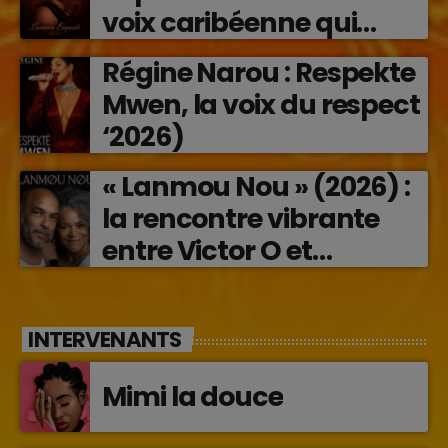
voix caribéenne qui
transforme les émotions
Régine Narou : Respekte
en musique (2026)
Mwen, la voix du respect
‘2026)
« Lanmou Nou » (2026) :
la rencontre vibrante
entre Victor O et
Jocelyne Béroard
INTERVENANTS
Mimi la douce