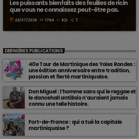
Les puissants bienfaits des feuilles de ricin
que vous ne connaissez peut-être pas.
today
23/07/2025
1794
821
7
DERNIÈRES PUBLICATIONS
40e Tour de Martinique des Yoles Rondes :
une édition anniversaire entre tradition,
passion et fierté martiniquaise.
Don Miguel : l’homme sans qui le reggae et
le dancehall antillais n’auraient jamais
connu une telle histoire.
Fort-de-France : qui a tué la capitale
martiniquaise ?