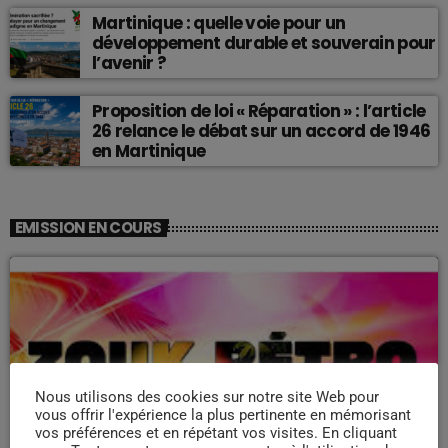
Martinique : quelle voie pour un
développement durable et souverain pour
l’avenir ?
Proposition de loi « Réparation » : l’article
26 relance le débat sur un accord de 1946
en Martinique
EMISSION EN COURS
Nous utilisons des cookies sur notre site Web pour
vous offrir l'expérience la plus pertinente en mémorisant
ZOUK NOSTALGIE
vos préférences et en répétant vos visites. En cliquant