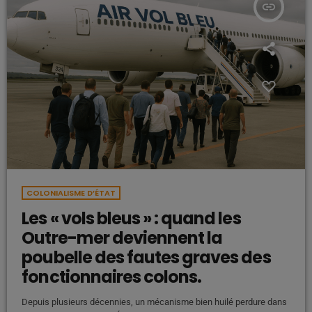
insert_link
COLONIALISME D’ÉTAT
Les « vols bleus » : quand les
Outre-mer deviennent la
poubelle des fautes graves des
fonctionnaires colons.
Depuis plusieurs décennies, un mécanisme bien huilé perdure dans