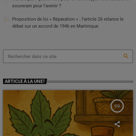
souverain pour l’avenir ?
Proposition de loi « Réparation » : l’article 26 relance le
débat sur un accord de 1946 en Martinique
search
ARTICLE À LA UNE !
insert_link