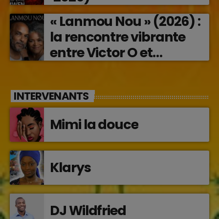
« Lanmou Nou » (2026) :
la rencontre vibrante
entre Victor O et
Jocelyne Béroard
INTERVENANTS
Mimi la douce
Klarys
DJ Wildfried