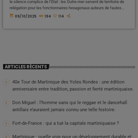
le silence complice de l’État : les Outre-mer servent de territoire de
relégation pour les fonctionnaires hexagonaux auteurs de fautes
graves. Ces affectations, que certains surnomment ironiquement
today
09/10/2025
194
114
les « vols bleus », transforment nos îles en véritable décharge
humaine de la fonction publique. Une pratique discrète mais bien
réelle Lorsqu’un fonctionnaire de police, un enseignant, un cadre
administratif ou même un […]
ARTICLES RÉCENTS
40e Tour de Martinique des Yoles Rondes : une édition
anniversaire entre tradition, passion et fierté martiniquaise.
Don Miguel : l’homme sans qui le reggae et le dancehall
antillais n’auraient jamais connu une telle histoire.
Fort-de-France : qui a tué la capitale martiniquaise ?
Martinique : quelle voie pour un développement durable et