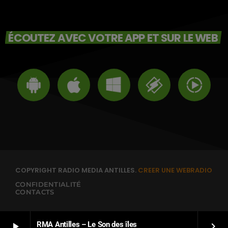
ÉCOUTEZ AVEC VOTRE APP ET SUR LE WEB
COPYRIGHT RADIO MEDIA ANTILLES.
CREER UNE WEBRADIO
CONFIDENTIALITÉ
CONTACTS
RMA Antilles – Le Son des îles
play_arrow
keyboard_arrow_right