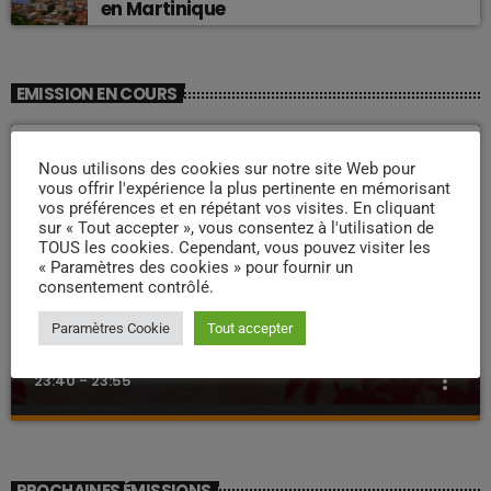
en Martinique
EMISSION EN COURS
Nous utilisons des cookies sur notre site Web pour
vous offrir l'expérience la plus pertinente en mémorisant
vos préférences et en répétant vos visites. En cliquant
sur « Tout accepter », vous consentez à l'utilisation de
TOUS les cookies. Cependant, vous pouvez visiter les
« Paramètres des cookies » pour fournir un
consentement contrôlé.
ZOUK NOSTALGIE
Paramètres Cookie
Tout accepter
Nostalgie retro
more_vert
23:40 - 23:55
Nostalgie retro
close
Dj Wildfried
PROCHAINES ÉMISSIONS