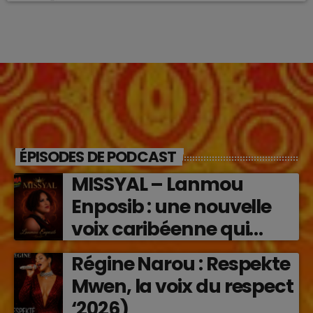
ÉPISODES DE PODCAST
MISSYAL – Lanmou
Enposib : une nouvelle
voix caribéenne qui
transforme les émotions
Régine Narou : Respekte
en musique (2026)
Mwen, la voix du respect
‘2026)