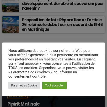
développement durable et souverain pour
l’avenir ?
Proposition de loi « Réparation » : l’article
26 relance le débat sur un accord de 1946
en Martinique
EMISSION EN COURS
Nous utilisons des cookies sur notre site Web pour
vous offrir l'expérience la plus pertinente en mémorisant
vos préférences et en répétant vos visites. En cliquant
sur « Tout accepter », vous consentez à l'utilisation de
TOUS les cookies. Cependant, vous pouvez visiter les
« Paramètres des cookies » pour fournir un
consentement contrôlé.
Paramètres Cookie
Tout accepter
LA MATINALE
Pipirit Matinale