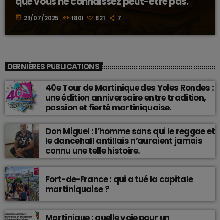
que vous ne connaissez peut-être pas.
today
23/07/2025
1801
821
7
DERNIÈRES PUBLICATIONS
40e Tour de Martinique des Yoles Rondes :
une édition anniversaire entre tradition,
passion et fierté martiniquaise.
Don Miguel : l’homme sans qui le reggae et
le dancehall antillais n’auraient jamais
connu une telle histoire.
Fort-de-France : qui a tué la capitale
martiniquaise ?
Martinique : quelle voie pour un