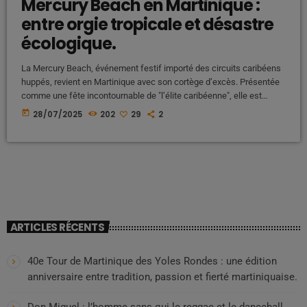
Mercury Beach en Martinique :
entre orgie tropicale et désastre
écologique.
La Mercury Beach, événement festif importé des circuits caribéens
huppés, revient en Martinique avec son cortège d’excès. Présentée
comme une fête incontournable de "l’élite caribéenne", elle est
aussi, pour nombre de Martiniquais, un symbole criant de
today
28/07/2025
202
29
2
déconnexion sociale, de dépravation collective, et de mépris pour
l’environnement naturel de l'île. Entre alcool à flots, consommation
de drogues, pollution sonore et destruction du littoral, ce rendez-
vous fait de plus en plus grincer […]
ARTICLES RÉCENTS
40e Tour de Martinique des Yoles Rondes : une édition
anniversaire entre tradition, passion et fierté martiniquaise.
Don Miguel : l’homme sans qui le reggae et le dancehall