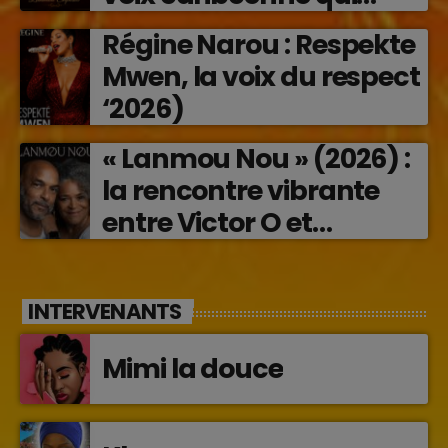
transforme les émotions
Régine Narou : Respekte
en musique (2026)
Mwen, la voix du respect
‘2026)
« Lanmou Nou » (2026) :
la rencontre vibrante
entre Victor O et
Jocelyne Béroard
INTERVENANTS
Mimi la douce