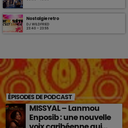
Nostalgie retro
DJ WILDFRIED
23:40 - 23:55
ÉPISODES DE PODCAST
MISSYAL – Lanmou
Enposib : une nouvelle
voix caribéenne qui