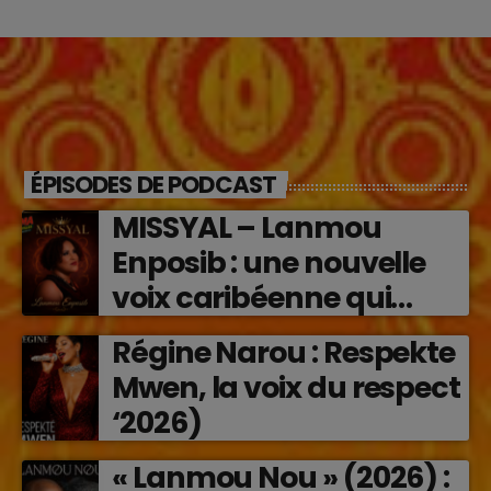
ÉPISODES DE PODCAST
MISSYAL – Lanmou
Enposib : une nouvelle
voix caribéenne qui
transforme les émotions
Régine Narou : Respekte
en musique (2026)
Mwen, la voix du respect
‘2026)
« Lanmou Nou » (2026) :