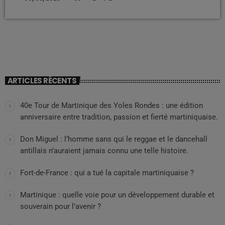
portes closes, des procédures transformées en forteresses
administratives. La France qui ne détruit pas les scandales : elle les
anesthésie. Dans l’affaire Jeffrey Epstein, vaste séisme mondial
mêlant pouvoir, […]
ARTICLES RÉCENTS
40e Tour de Martinique des Yoles Rondes : une édition
anniversaire entre tradition, passion et fierté martiniquaise.
Don Miguel : l’homme sans qui le reggae et le dancehall
antillais n’auraient jamais connu une telle histoire.
Fort-de-France : qui a tué la capitale martiniquaise ?
Martinique : quelle voie pour un développement durable et
souverain pour l’avenir ?