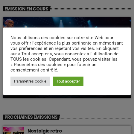
EMISSION EN COURS
Nous utilisons des cookies sur notre site Web pour
vous offrir l'expérience la plus pertinente en mémorisant
vos préférences et en répétant vos visites. En cliquant
sur « Tout accepter », vous consentez à l'utilisation de
TOUS les cookies. Cependant, vous pouvez visiter les
« Paramètres des cookies » pour fournir un
WEEK -END COMPAS
consentement contrôlé.
Week end Compas Familly
Paramètres Cookie
Tout accepter
09:00 - 19:00
PROCHAINES ÉMISSIONS
Nostalgie retro