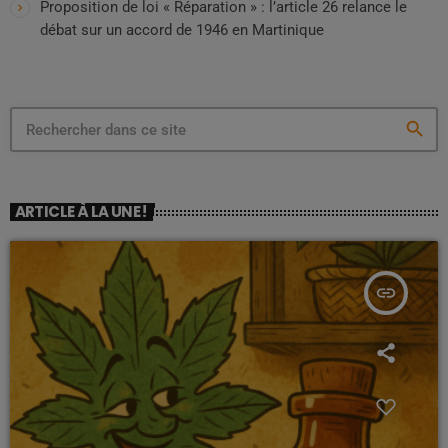
Proposition de loi « Réparation » : l’article 26 relance le
débat sur un accord de 1946 en Martinique
search
ARTICLE À LA UNE !
insert_link