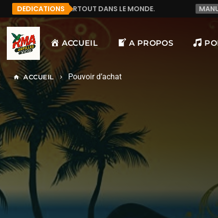
DANS LE MONDE.
DEDICATIONS
MANU972
F&LICITATION J'AI D
ACCUEIL
A PROPOS
PO
Pouvoir d’achat
ACCUEIL
home
keyboard_arrow_right