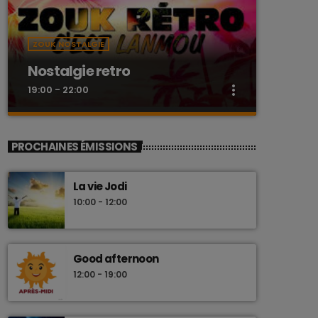
ZOUK NOSTALGIE
Nostalgie retro
more_vert
19:00 - 22:00
close
Nostalgie retro
PROCHAINES ÉMISSIONS
Dj Wildfried
La vie Jodi
Les plus beaux Zouk des années 80
10:00 - 12:00
Good afternoon
12:00 - 19:00