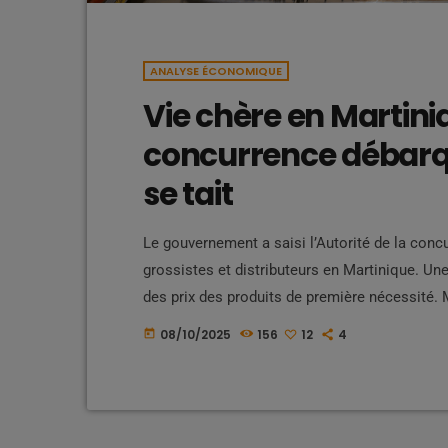
ANALYSE ÉCONOMIQUE
Vie chère en Martiniqu
concurrence débarq
se tait
Le gouvernement a saisi l’Autorité de la conc
grossistes et distributeurs en Martinique. Un
des prix des produits de première nécessité. 
demeurent : à quoi servira réellement cette mis
08/10/2025
156
12
4
today
Martinique (CTM) reste-t-elle aussi discrète 
changer cette démarche […]