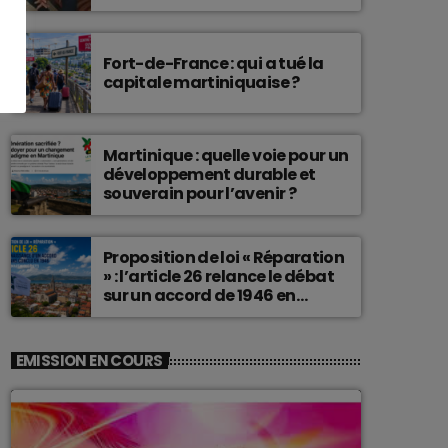
connu une telle histoire.
Fort-de-France : qui a tué la
capitale martiniquaise ?
Martinique : quelle voie pour un
développement durable et
souverain pour l’avenir ?
Proposition de loi « Réparation
» : l’article 26 relance le débat
sur un accord de 1946 en
Martinique
EMISSION EN COURS