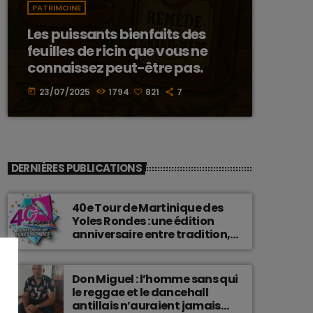
PATRIMOINE
Les puissants bienfaits des
feuilles de ricin que vous ne
connaissez peut-être pas.
23/07/2025
1794
821
7
today
DERNIÈRES PUBLICATIONS
40e Tour de Martinique des
Yoles Rondes : une édition
anniversaire entre tradition,
passion et fierté
martiniquaise.
Don Miguel : l’homme sans qui
le reggae et le dancehall
antillais n’auraient jamais