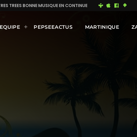
N CONTINUE
MIMI DU 93
BONNE JOURNÉE ENSOLEIL
EQUIPE
PEPSEEACTUS
MARTINIQUE
Z