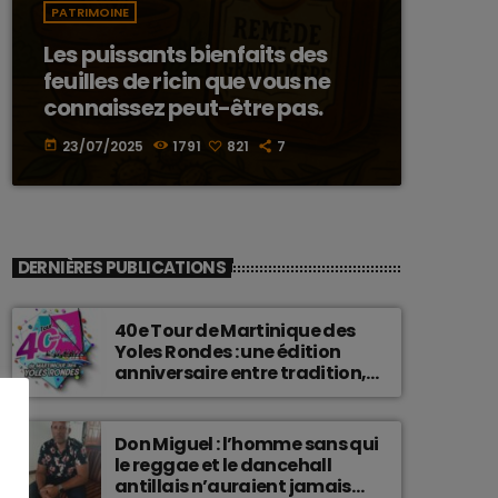
PATRIMOINE
Les puissants bienfaits des
feuilles de ricin que vous ne
connaissez peut-être pas.
23/07/2025
1791
821
7
today
DERNIÈRES PUBLICATIONS
40e Tour de Martinique des
Yoles Rondes : une édition
anniversaire entre tradition,
passion et fierté
martiniquaise.
Don Miguel : l’homme sans qui
le reggae et le dancehall
antillais n’auraient jamais