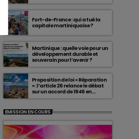
connu une telle histoire.
Fort-de-France : qui a tué la
capitale martiniquaise ?
Martinique : quelle voie pour un
développement durable et
souverain pour l’avenir ?
Proposition de loi « Réparation
» : l’article 26 relance le débat
sur un accord de 1946 en
Martinique
EMISSION EN COURS