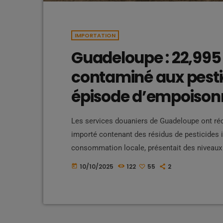
IMPORTATION
Guadeloupe : 22,995 
contaminé aux pestic
épisode d’empoisonn
Les services douaniers de Guadeloupe ont réc
importé contenant des résidus de pesticides in
consommation locale, présentait des niveaux
notamment des insecticides et fongicides cl
10/10/2025
122
55
2
today
l’environnement. Cette saisie fait écho à un
décembre 2023, où 215 tonnes […]