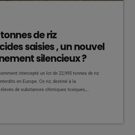
tonnes de riz
ides saisies , un nouvel
ement silencieux ?
emment intercepté un lot de 22,995 tonnes de riz
terdits en Europe. Ce riz, destiné à la
 élevés de substances chimiques toxiques,
assés dangereux pour la santé humaine et pour
e précédente opération de grande ampleur en