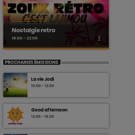
ZOUK NOSTALGIE
Nostalgie retro
more_vert
19:00 - 22:00
close
Nostalgie retro
PROCHAINES ÉMISSIONS
Dj Wildfried
La vie Jodi
Les plus beaux Zouk des années 80
10:00 - 12:00
Good afternoon
12:00 - 19:00