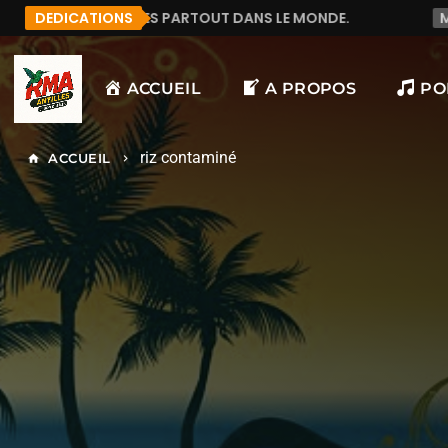
ARTOUT DANS LE MONDE.
DEDICATIONS
MANU972
F&LICITATIO
ACCUEIL
A PROPOS
PO
riz contaminé
ACCUEIL
home
keyboard_arrow_right