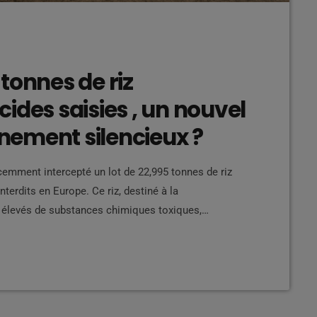
tonnes de riz
ides saisies , un nouvel
ement silencieux ?
emment intercepté un lot de 22,995 tonnes de riz
terdits en Europe. Ce riz, destiné à la
 élevés de substances chimiques toxiques,
assés dangereux pour la santé humaine et pour
e précédente opération de grande ampleur en