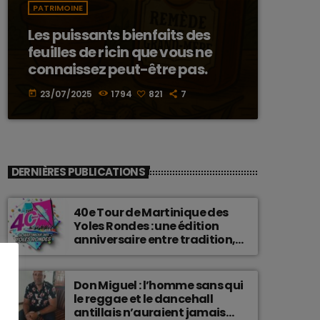
PATRIMOINE
Les puissants bienfaits des
feuilles de ricin que vous ne
connaissez peut-être pas.
23/07/2025
1794
821
7
today
DERNIÈRES PUBLICATIONS
40e Tour de Martinique des
Yoles Rondes : une édition
anniversaire entre tradition,
passion et fierté
martiniquaise.
Don Miguel : l’homme sans qui
le reggae et le dancehall
antillais n’auraient jamais