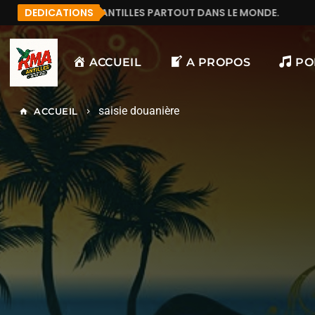
NTILLES PARTOUT DANS LE MONDE.
DEDICATIONS
MANU972
F&L
ACCUEIL
A PROPOS
PO
saisie douanière
ACCUEIL
home
keyboard_arrow_right