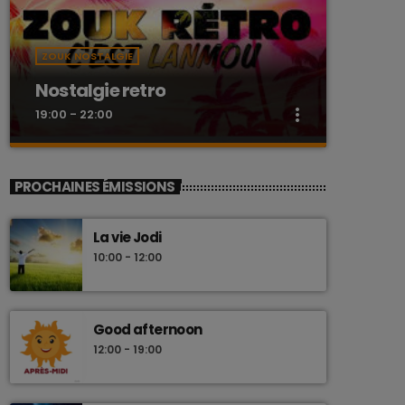
ZOUK NOSTALGIE
Nostalgie retro
more_vert
19:00 - 22:00
close
Nostalgie retro
PROCHAINES ÉMISSIONS
Dj Wildfried
La vie Jodi
Les plus beaux Zouk des années 80
10:00 - 12:00
Good afternoon
12:00 - 19:00