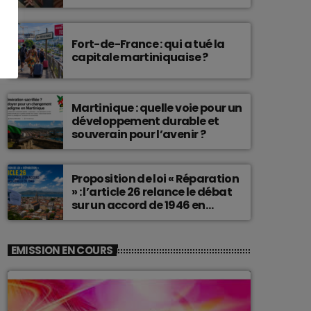
connu une telle histoire.
Fort-de-France : qui a tué la
capitale martiniquaise ?
Martinique : quelle voie pour un
développement durable et
souverain pour l’avenir ?
Proposition de loi « Réparation
» : l’article 26 relance le débat
sur un accord de 1946 en
Martinique
EMISSION EN COURS