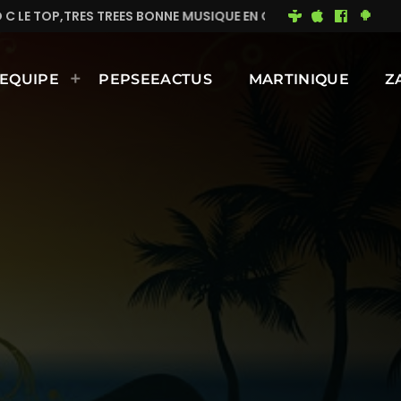
BONNE MUSIQUE EN CONTINUE
MIMI DU 93
BONNE 
EQUIPE
PEPSEEACTUS
MARTINIQUE
Z