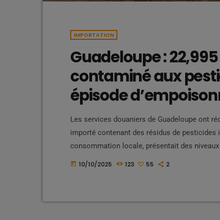
IMPORTATION
Guadeloupe : 22,995 
contaminé aux pestic
épisode d’empoisonn
Les services douaniers de Guadeloupe ont réc
importé contenant des résidus de pesticides in
consommation locale, présentait des niveaux
notamment des insecticides et fongicides cl
10/10/2025
123
55
2
today
l’environnement. Cette saisie fait écho à un
décembre 2023, où 215 tonnes […]